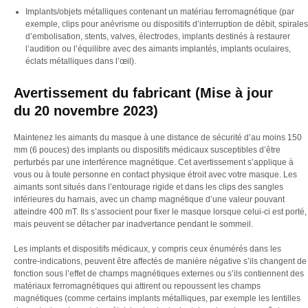
Implants/objets métalliques contenant un matériau ferromagnétique (par
exemple, clips pour anévrisme ou dispositifs d’interruption de débit, spirales
d’embolisation, stents, valves, électrodes, implants destinés à restaurer
l’audition ou l’équilibre avec des aimants implantés, implants oculaires,
éclats métalliques dans l’œil).
Avertissement du fabricant
(Mise à jour
du 20 novembre 2023)
Maintenez les aimants du masque à une distance de sécurité d’au moins 150
mm (6 pouces) des implants ou dispositifs médicaux susceptibles d’être
perturbés par une interférence magnétique. Cet avertissement s’applique à
vous ou à toute personne en contact physique étroit avec votre masque. Les
aimants sont situés dans l’entourage rigide et dans les clips des sangles
inférieures du harnais, avec un champ magnétique d’une valeur pouvant
atteindre 400 mT. Ils s’associent pour fixer le masque lorsque celui-ci est porté,
mais peuvent se détacher par inadvertance pendant le sommeil.
Les implants et dispositifs médicaux, y compris ceux énumérés dans les
contre-indications, peuvent être affectés de manière négative s’ils changent de
fonction sous l’effet de champs magnétiques externes ou s’ils contiennent des
matériaux ferromagnétiques qui attirent ou repoussent les champs
magnétiques (comme certains implants métalliques, par exemple les lentilles