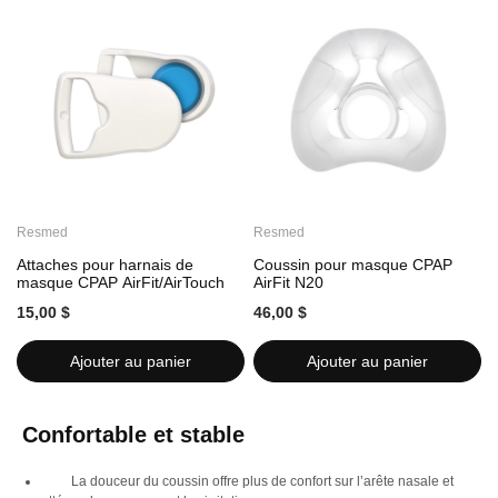
Resmed
Resmed
Attaches pour harnais de
Coussin pour masque CPAP
i
masque CPAP AirFit/AirTouch
AirFit N20
A
15,00 $
46,00 $
4
Ajouter au panier
Ajouter au panier
Confortable
et stable
La douceur du coussin offre plus de confort sur l’arête nasale et