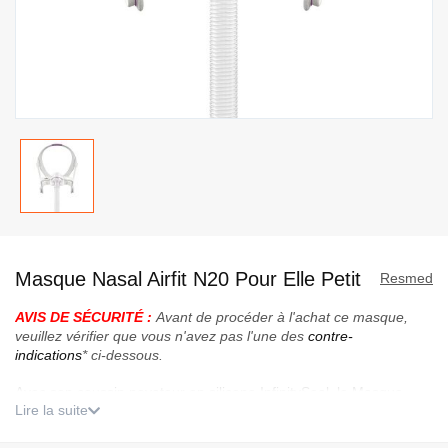
Passer
au
Masque Nasal Airfit N20 Pour Elle Petit
début
Resmed
de
AVIS DE SÉCURITÉ :
Avant de procéder à l'achat ce masque,
la
veuillez vérifier que vous n'avez pas l'une des
contre-
Galerie
indications
* ci-dessous.
d’images
Avec son coussin novateur en silicone InfinitySeal, le Masque
Lire la suite
AirFit N20 pour Elle s’adapte confortablement à votre visage. Le
masque suit vos mouvements toute la nuit et s’adapte à votre