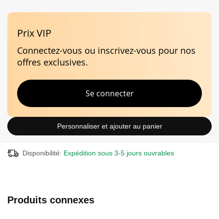
position de sommeil. Son harnais est facile et rapide à enfiler et à
enlever.
Taille du coussin inclus: Petit (Small)
Prix VIP
Ce produit est remboursable uniquement s'il est retournée
Connectez-vous ou inscrivez-vous pour nos
non ouvert. Pour plus d’informations, veuillez consulter
nos
offres exclusives.
conditions de ventes
en ligne.
Se connecter
Caractéristiques
Personnaliser et ajouter au panier
Minimaliste
Stabilité
Disponibilité:
Expédition sous 3-5 jours ouvrables
Produits connexes