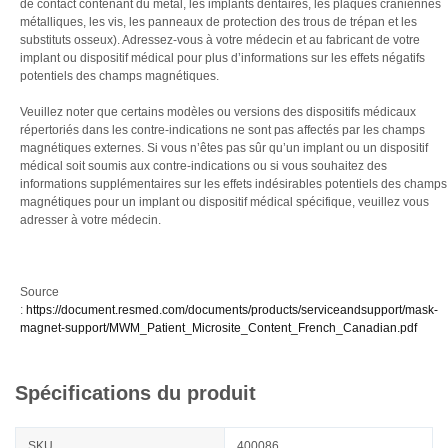
de contact contenant du métal, les implants dentaires, les plaques crâniennes
métalliques, les vis, les panneaux de protection des trous de trépan et les
substituts osseux). Adressez-vous à votre médecin et au fabricant de votre
implant ou dispositif médical pour plus d’informations sur les effets négatifs
potentiels des champs magnétiques.
Veuillez noter que certains modèles ou versions des dispositifs médicaux
répertoriés dans les contre-indications ne sont pas affectés par les champs
magnétiques externes. Si vous n’êtes pas sûr qu’un implant ou un dispositif
médical soit soumis aux contre-indications ou si vous souhaitez des
informations supplémentaires sur les effets indésirables potentiels des champs
magnétiques pour un implant ou dispositif médical spécifique, veuillez vous
adresser à votre médecin.
Source
:
https://document.resmed.com/documents/products/serviceandsupport/mask-
magnet-support/MWM_Patient_Microsite_Content_French_Canadian.pdf
Spécifications du produit
SKU
400086