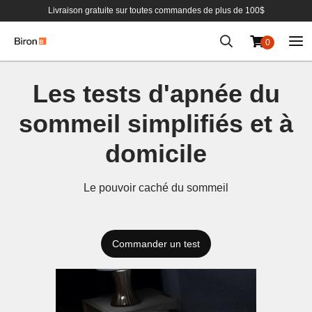
Livraison gratuite sur toutes commandes de plus de 100$
0
Aller
au
Les tests d'apnée du
contenu
sommeil simplifiés et à
domicile
Le pouvoir caché du sommeil
Commander un test