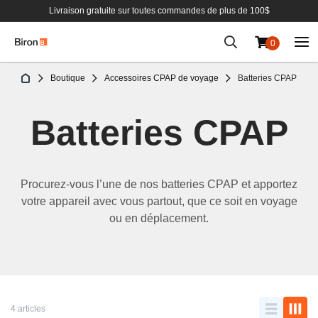
Livraison gratuite sur toutes commandes de plus de 100$
0
Aller
Boutique
Accessoires CPAP de voyage
Batteries CPAP
au
contenu
Batteries CPAP
Procurez-vous l’un
e
de nos batteries CPAP et
apportez
votre appareil
avec vous
partout
, que ce soit
en voyage
ou en déplacement
.
4 articles