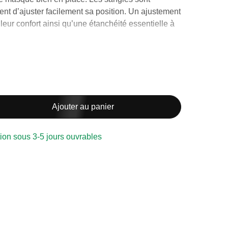
ent d’ajuster facilement sa position. Un ajustement
leur confort ainsi qu’une étanchéité essentielle à
ompatible avec le masque AirFit N20 et le
Ajouter au panier
ion sous 3-5 jours ouvrables