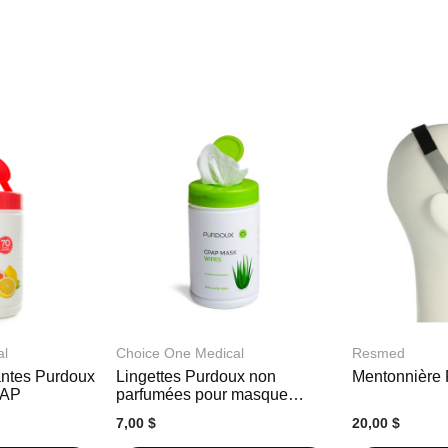
al
Choice One Medical
Resmed
antes Purdoux
Lingettes Purdoux non
Mentonnière
PAP
parfumées pour masque
CPAP
7,00 $
20,00 $