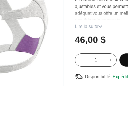
ajustables et vous permett
adéquat vous offre un meil
une thérapie adéquate.
Lire la suite
Harnais de remplacement c
46,00 $
Airtouch N20 pour Elle.
Disponibilité:
Expédit