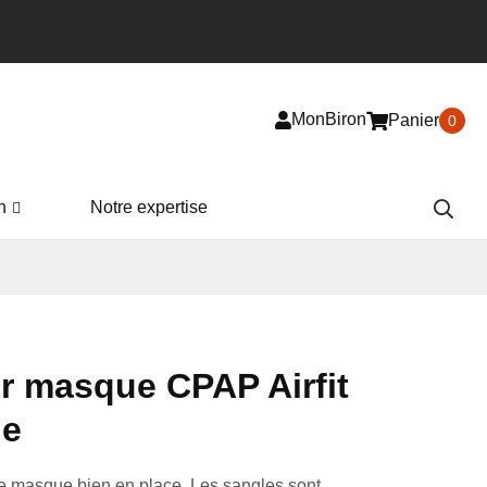
MonBiron
Panier
0
n
Notre expertise
r masque CPAP Airfit
le
tre masque bien en place. Les sangles sont