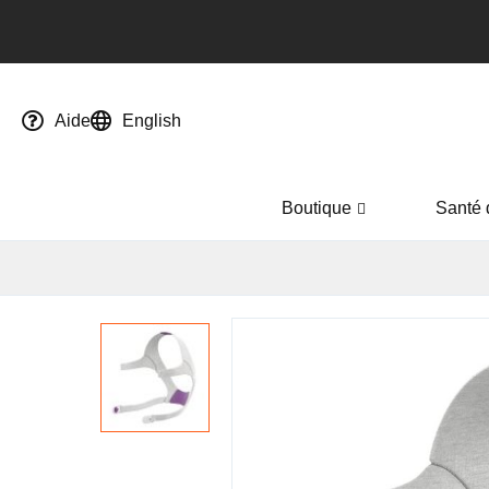
Aide
English
Boutique
Santé 
Passer
à
la
fin
de
la
galerie