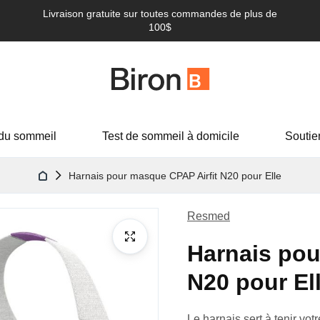
Livraison gratuite sur toutes commandes de plus de
100$
du sommeil
Test de sommeil à domicile
Soutie
Harnais pour masque CPAP Airfit N20 pour Elle
Resmed
Harnais pou
N20 pour El
Le harnais sert à tenir vo