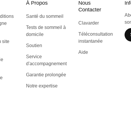
À Propos
Nous
Inf
Contacter
Abo
ditions
Santé du sommeil
som
Clavarder
igne
Tests de sommeil à
Téléconsultation
domicile
instantanée
u site
Soutien
Aide
Service
ie
d'accompagnement
Garantie prolongée
de
Notre expertise