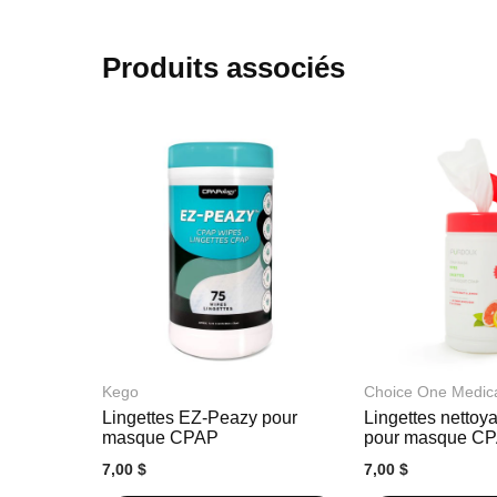
début
de
la
Produits associés
Galerie
d’images
Kego
Choice One Medic
Lingettes EZ-Peazy pour
Lingettes nettoy
masque CPAP
pour masque C
7,00 $
7,00 $