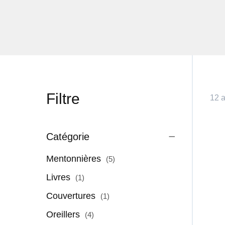
Filtre
12 a
Catégorie
articles
Mentonnières
5
article
Livres
1
article
Couvertures
1
articles
Oreillers
4