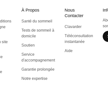
À Propos
Nous
Inf
Contacter
Abo
ditions
Santé du sommeil
som
Clavarder
igne
Tests de sommeil à
Téléconsultation
domicile
instantanée
u site
Soutien
Aide
Service
ie
d'accompagnement
Garantie prolongée
de
Notre expertise