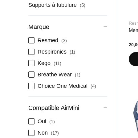
articles
Supports à tubulure
5
Res
Marque
Men
articles
Resmed
3
20,0
article
Respironics
1
articles
Kego
11
article
Breathe Wear
1
articles
Choice One Medical
4
Compatible AirMini
article
Oui
1
articles
Non
17