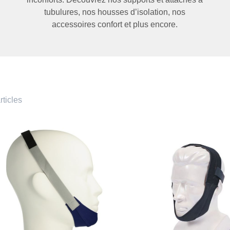
tubulures,
nos
housses d
’
isolation,
nos
acc
essoires confort
et
plus encore
.
rticles