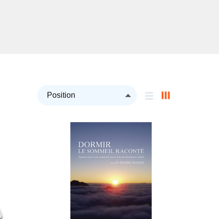
Par
ordre
décroissant