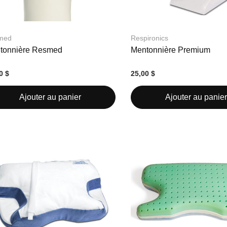
med
Respironics
tonnière Resmed
Mentonnière Premium
0 $
25,00 $
Ajouter au panier
Ajouter au panier