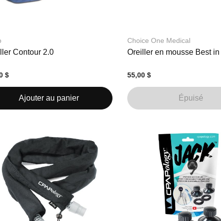
o
Choice One Medical
ller Contour 2.0
Oreiller en mousse Best in
0 $
55,00 $
Ajouter au panier
Épuisé