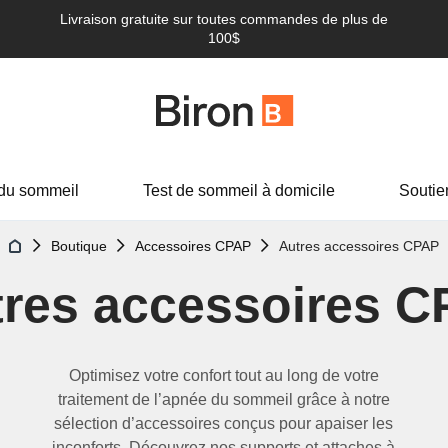
Livraison gratuite sur toutes commandes de plus de
100$
du sommeil
Test de sommeil à domicile
Soutie
Boutique
Accessoires CPAP
Autres accessoires CPAP
res accessoires 
Optimisez votre confort tout au long de votre
traitement
de
l
’
apnée du sommeil grâce à notre
sélection d
’
accessoires conçus pour
apaiser
les
inconforts.
D
écouvrez nos
supports et attaches à