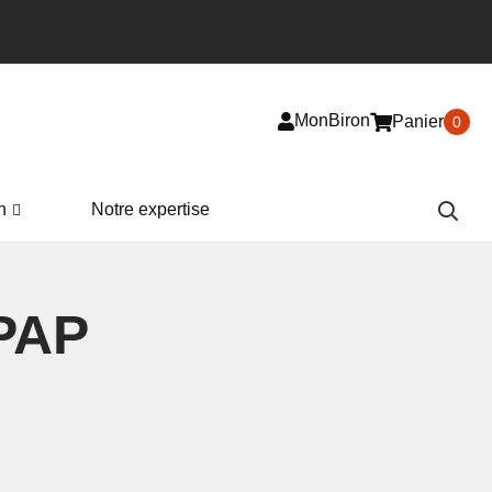
MonBiron
Panier
0
n
Notre expertise
CPAP