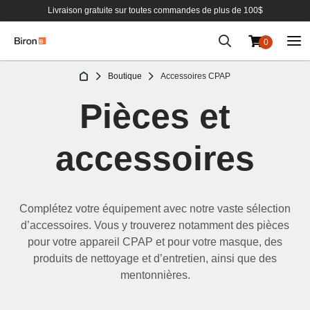
Livraison gratuite sur toutes commandes de plus de 100$
0
Aller
Boutique
Accessoires CPAP
au
contenu
Pièces et
accessoires
Complétez votre équipement avec notre vaste sélection
d
’
accessoires. Vous y trouverez notamment des pièces
pour votre appareil CPAP et pour votre masque, des
produits de nettoyage et d
’
entretien, ainsi que des
mentonnières.