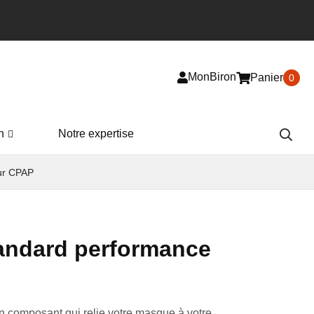
MonBiron
Panier
0
n
Notre expertise
ur CPAP
andard performance
un composant qui relie votre masque à votre