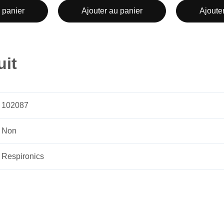
 panier
Ajouter au panier
Ajoute
uit
102087
Non
Respironics