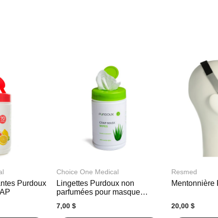
al
Choice One Medical
Resmed
antes Purdoux
Lingettes Purdoux non
Mentonnière
PAP
parfumées pour masque
CPAP
7,00 $
20,00 $