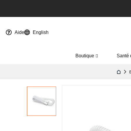
Aide
English
Boutique
Santé 
Passer
à
la
fin
de
la
galerie