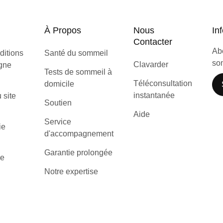
À Propos
Nous
Inf
Contacter
Abo
ditions
Santé du sommeil
som
Clavarder
igne
Tests de sommeil à
Téléconsultation
domicile
instantanée
u site
Soutien
Aide
Service
ie
d'accompagnement
Garantie prolongée
de
Notre expertise