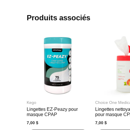
début
de
la
Produits associés
Galerie
d’images
Kego
Choice One Medic
Lingettes EZ-Peazy pour
Lingettes nettoy
masque CPAP
pour masque C
7,00 $
7,00 $