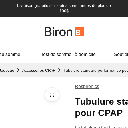
Livraison gratuite sur toutes commandes de plus de
100$
du sommeil
Test de sommeil à domicile
Soutie
Boutique
Accessoires CPAP
Tubulure standard performance po
Respironics
Tubulure st
pour CPAP
La tubulure standard est 