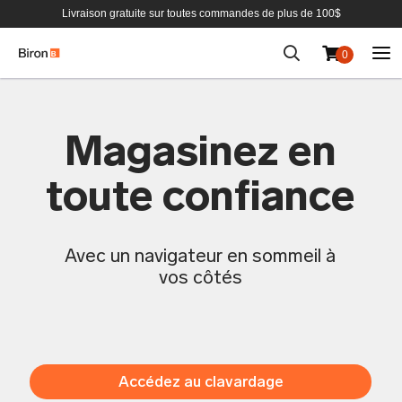
Livraison gratuite sur toutes commandes de plus de 100$
0
Aller
au
contenu
Magasinez en
toute confiance
Avec un navigateur en sommeil à
vos côtés
Accédez au clavardage