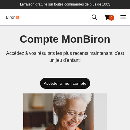
Livraison gratuite sur toutes commandes de plus de 100$
0
Aller
au
Compte MonBiron
contenu
Accédez à vos résultats les plus récents maintenant, c'est
un jeu d'enfant!
Accéder à mon compte