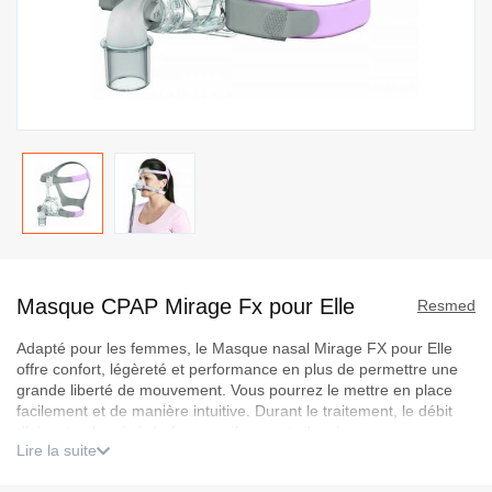
Passer
au
Masque CPAP Mirage Fx pour Elle
début
Resmed
de
Adapté pour les femmes, le Masque nasal Mirage FX pour Elle
la
offre confort, légèreté et performance en plus de permettre une
Galerie
grande liberté de mouvement. Vous pourrez le mettre en place
d’images
facilement et de manière intuitive. Durant le traitement, le débit
d’air est acheminé de façon uniforme et silencieuse.
Lire la suite
Ce produit est remboursable uniquement s'il est retournée