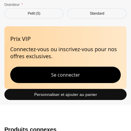
non ouvert. Pour plus d’informations, veuillez consulter
Grandeur
nos
Termes et Conditions
de vente en ligne.
Petit (S)
Standard
Caractéristiques
Prix VIP
Stabilité
Connectez-vous ou inscrivez-vous pour nos
offres exclusives.
Se connecter
Personnaliser et ajouter au panier
Produits connexes