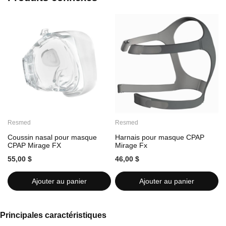
Resmed
Resmed
Coussin nasal pour masque
Harnais pour masque CPAP
CPAP Mirage FX
Mirage Fx
M
55,00 $
46,00 $
4
Ajouter au panier
Ajouter au panier
Principales caractéristiques