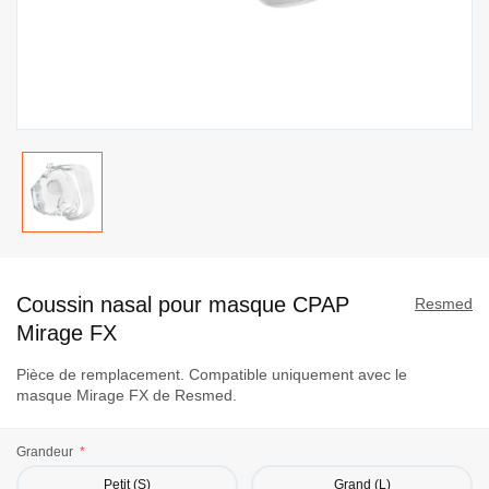
Passer
au
Coussin nasal pour masque CPAP
début
Resmed
de
Mirage FX
la
Pièce de remplacement. Compatible uniquement avec le
Galerie
masque Mirage FX de Resmed.
d’images
Grandeur
Petit (S)
Grand (L)