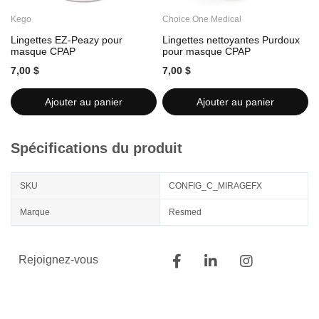
Kego
Choice One Medical
C
Lingettes EZ-Peazy pour
Lingettes nettoyantes Purdoux
L
masque CPAP
pour masque CPAP
7,00 $
7,00 $
7
Ajouter au panier
Ajouter au panier
Spécifications du produit
SKU
CONFIG_C_MIRAGEFX
Marque
Resmed
Rejoignez-vous