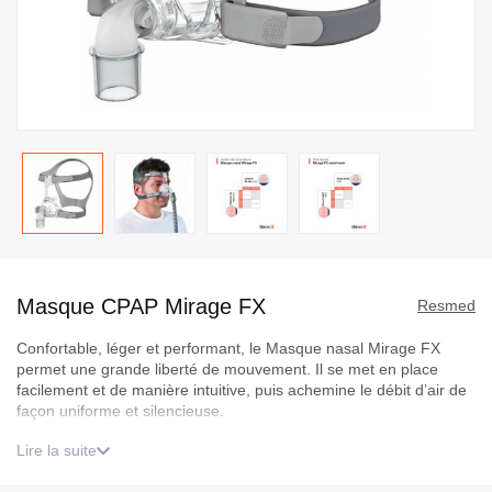
Passer
au
Masque CPAP Mirage FX
début
Resmed
de
Confortable, léger et performant, le Masque nasal Mirage FX
la
permet une grande liberté de mouvement. Il se met en place
Galerie
facilement et de manière intuitive, puis achemine le débit d’air de
d’images
façon uniforme et silencieuse.
Lire la suite
Ce produit est remboursable uniquement s'il est retournée
non ouvert. Pour plus d’informations, veuillez consulter nos