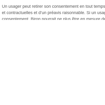
Un usager peut retirer son consentement en tout temps,
et contractuelles et d’un préavis raisonnable. Si un usag
consentement, Biron pourrait ne plus être en mesure de 
services.
Collecte et utilisation de renseignements personnels : 
renseignements personnels qui sont nécessaires dans le
nous entretenons avec les usagers du Site. Par exempl
recueillir des renseignements personnels lorsqu’un u
une ordonnance par voie électronique.
Les renseignements personnels recueillis peuvent incl
identité, tels que votre prénom et nom de famille, votre
de téléphone, votre adresse courriel, votre sexe, votre
d’assurance maladie, ainsi que des renseignements de 