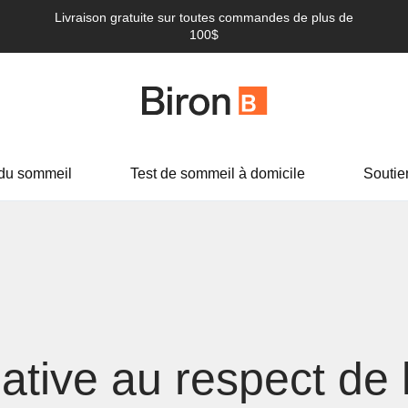
Livraison gratuite sur toutes commandes de plus de
100$
du sommeil
Test de sommeil à domicile
Soutie
lative au respect de 