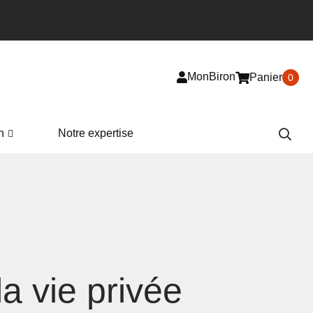
MonBiron
Panier
0
n
Notre expertise
la vie privée