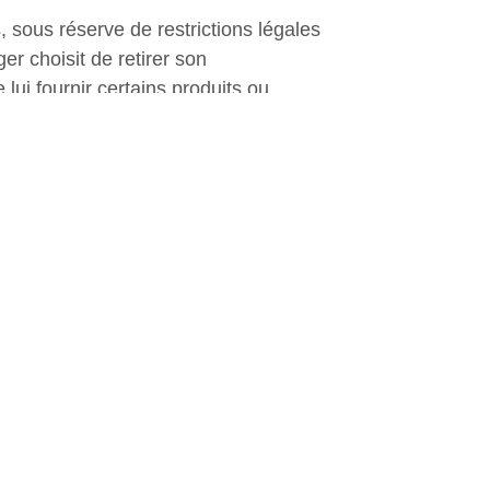
 sous réserve de restrictions légales
er choisit de retirer son
lui fournir certains produits ou
Nous ne recueillons que les
 cadre de la relation d’affaires que
e, nous pouvons ainsi être appelés à
sager prend un rendez-vous ou soumet
ure des renseignements sur votre
 adresse résidentielle, votre numéro
 grandeur et votre poids, votre numéro
santé, tels que votre dossier