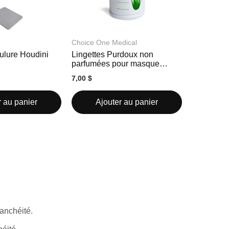
Choice One Medical
ulure Houdini
Lingettes Purdoux non
parfumées pour masque
CPAP
7,00 $
r au panier
Ajouter au panier
tanchéité.