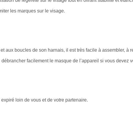
ation de légèreté sur le visage tout en offrant stabilité et étanc
miter les marques sur le visage.
 aux boucles de son harnais, il est très facile à assembler, à r
ébrancher facilement le masque de l’appareil si vous devez vou
xpiré loin de vous et de votre partenaire.