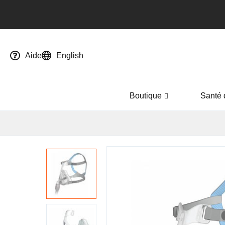
Aide
English
Boutique
Santé 
Passer
à
la
fin
de
la
galerie