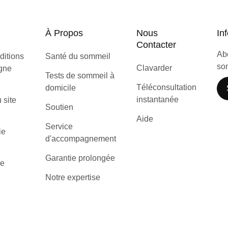
À Propos
Nous
Inf
Contacter
Abo
ditions
Santé du sommeil
som
Clavarder
igne
Tests de sommeil à
Téléconsultation
domicile
instantanée
u site
Soutien
Aide
Service
ie
d'accompagnement
Garantie prolongée
de
Notre expertise