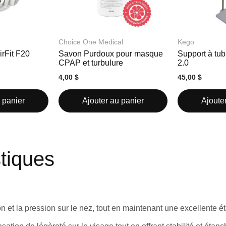
Choice One Medical
Kego
rFit F20
Savon Purdoux pour masque
Support à tub
CPAP et turbulure
2.0
4,00 $
45,00 $
 panier
Ajouter au panier
Ajoute
stiques
ion et la pression sur le nez, tout en maintenant une excellente é