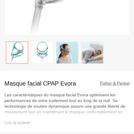
Passer
au
Masque facial CPAP Evora
début
Fisher & Paykel
de
Les caractéristiques du masque facial Evora optimisent les
la
performances de votre traitement tout au long de la nuit. Sa
Galerie
technologie de soutien dynamique assure une grande liberté de
d’images
mouvement tout en maintenant le masque confortablement en
place.
Lire la suite
Guide des tailles