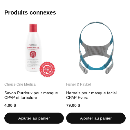
Minimaliste
Stabilité
Produits connexes
Choice One Medical
Fisher & Paykel
F
Savon Purdoux pour masque
Harnais pour masque facial
C
CPAP et turbulure
CPAP Evora
4,00 $
79,00 $
7
Ajouter au panier
Ajouter au panier