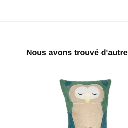
début
de
la
Galerie
d’images
Nous avons trouvé d'autre