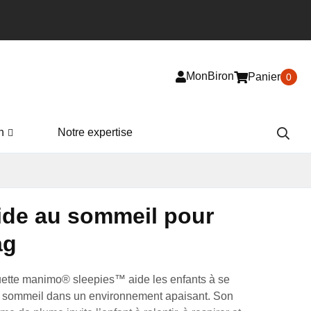
MonBiron
Panier
0
n
Notre expertise
ide au sommeil pour
ag
uette
manimo® sleepies™ aide les enfants à se
au sommeil dans un environnement apaisant. Son