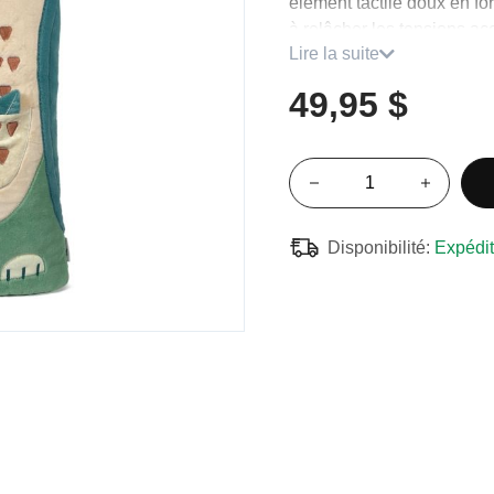
élément tactile doux en for
à relâcher les tensions a
Lire la suite
Elle est accompagnée d’un 
49,95 $
propose un rituel simple et
favorise ainsi une transit
détente sécurisant.
Associez-la au
masque de
Caractéristiques
Disponibilité:
Expédit
Âge : 3 ans et +
Dimensions : 25 x 71 c
Composition : 100 % po
Contenu : 1 peluche Zigz
d'histoire illustré
Entretien