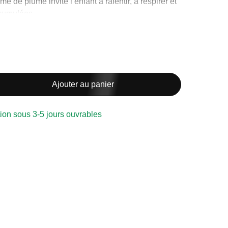
me de plume invite l’enfant à ralentir, à respirer et
ccumulées.
livre illustré conçu par une psychoéducatrice, qui
 rassurant pour soutenir la routine du coucher. Elle
ion plus douce vers le sommeil et un moment de
Ajouter au panier
 sommeil Zigzag
pour créer un duo apaisant
.
ion sous 3-5 jours ouvrables
m
lyester
ag, 1 élément tactile en forme de plume, 1 livre