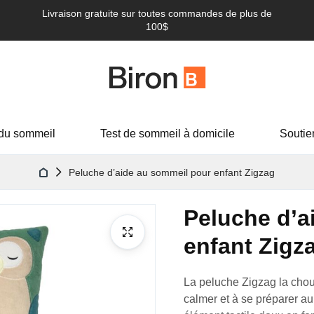
Livraison gratuite sur toutes commandes de plus de
100$
du sommeil
Test de sommeil à domicile
Soutie
Peluche d’aide au sommeil pour enfant Zigzag
Peluche d’a
enfant Zigz
La peluche Zigzag
la cho
calmer et à se préparer 