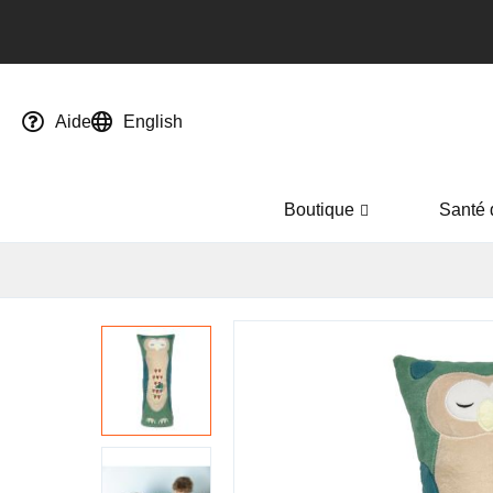
Aide
English
Boutique
Santé 
Passer
à
la
fin
de
la
galerie