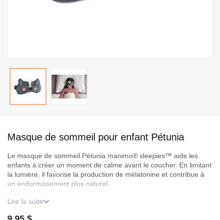
Passer
au
Masque de sommeil pour enfant Pétunia
début
de
Le masque de sommeil Pétunia manimo® sleepies™ aide les
la
enfants à créer un moment de calme avant le coucher. En limitant
Galerie
la lumière, il favorise la production de mélatonine et contribue à
d’images
un endormissement plus naturel.
Lire la suite
Sa conception douce et légère, combinée à une sangle élastique
confortable, assure un ajustement sécuritaire. Idéal pour le dodo,
9,95 $