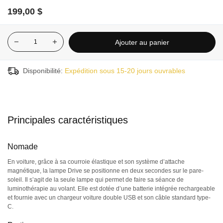
Une utilisation flexible
:
une lampe de luminothérapie
199,00 $
ergonomique à emporter en voiture, au bureau ou à la maison,
selon vos besoins et vos envies
Le
bien-être
au rendez-vous
:
retrouvez énergie et bonne
Ajouter au panier
humeur en quelques jours d’utilisation
seulement
Un
sommeil
optimisé
:
endormez-vous plus rapidement et
Disponibilité:
Expédition sous 15-20 jours ouvrables
profitez de nuits plus reposantes
D
es bien
faits rapide
s
:
utilisez la
lampe
1
fois par jour au
réveil (
en cas de retard de la phase de sommeil
, privilégiez une
utilisation en soirée
),
et bénéficiez des bienfaits de la
luminothérapie en seulement 4 à 7 jours
Principales caractéristiques
Garantie de satisfaction 30 jours
: nous vous
recommandons une utilisation minimale de 10 jours consécutifs
Nomade
pour commencer à en ressentir les bienfaits. Si vous n’êtes pas
entièrement satisfait(e), vous pouvez demander un
En voiture, grâce à sa courroie élastique et son système d’attache
remboursement complet (moins les frais de retour postaux si
magnétique, la lampe Drive se positionne en deux secondes sur le pare-
applicable) dans les 30 jours suivant votre achat.
soleil. Il s’agit de la seule lampe qui permet de faire sa séance de
luminothérapie au volant. Elle est dotée d’une batterie intégrée rechargeable
et fournie avec un chargeur voiture double USB et son câble standard type-
Ce dispositif de luminothérapie est déconseillé pour toutes
C.
personnes de moins de 12 ans.