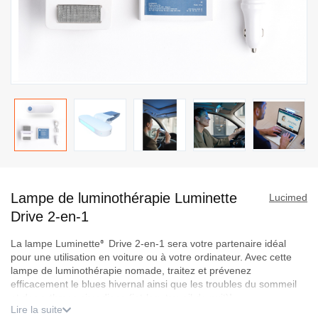
Passer
au
Lampe de luminothérapie Luminette
début
Lucimed
de
Drive 2-en-1
la
La lampe Luminette
Drive 2-en-1 sera votre partenaire idéal
®
Galerie
pour une utilisation en voiture ou à votre ordinateur. Avec cette
d’images
lampe de luminothérapie nomade, traitez et prévenez
efficacement le blues hivernal ainsi que les troubles du sommeil
et des rythmes circadiens (jet-lag, travail de nuit)!
Lire la suite