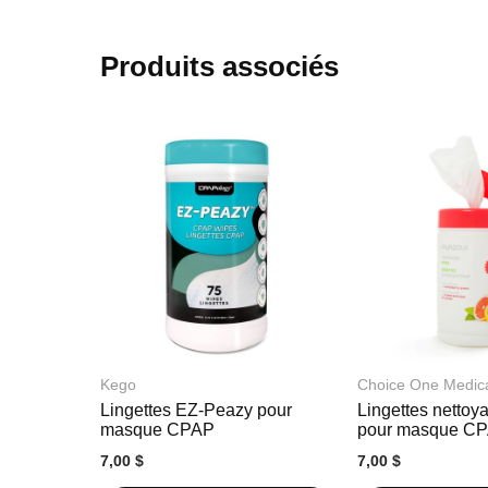
début
de
la
Produits associés
Galerie
d’images
Kego
Choice One Medic
Lingettes EZ-Peazy pour
Lingettes nettoy
masque CPAP
pour masque C
7,00 $
7,00 $