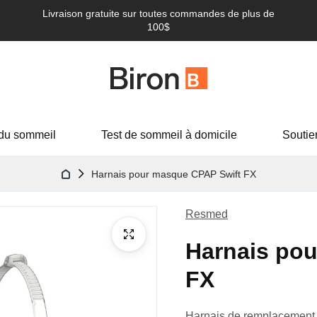
Livraison gratuite sur toutes commandes de plus de
100$
du sommeil
Test de sommeil à domicile
Soutie
Harnais pour masque CPAP Swift FX
Resmed
Harnais po
FX
Harnais de remplacement 