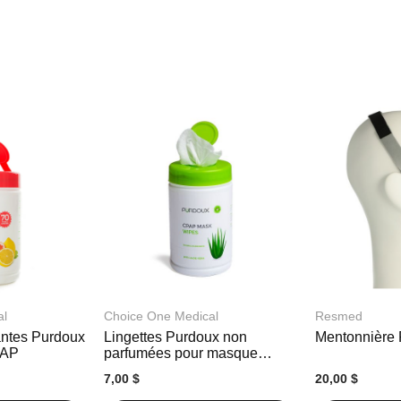
al
Choice One Medical
Resmed
antes Purdoux
Lingettes Purdoux non
Mentonnière
PAP
parfumées pour masque
CPAP
7,00 $
20,00 $