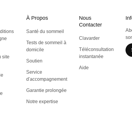
À Propos
Nous
Inf
Contacter
Abo
ditions
Santé du sommeil
som
Clavarder
igne
Tests de sommeil à
Téléconsultation
domicile
instantanée
u site
Soutien
Aide
Service
ie
d'accompagnement
Garantie prolongée
de
Notre expertise