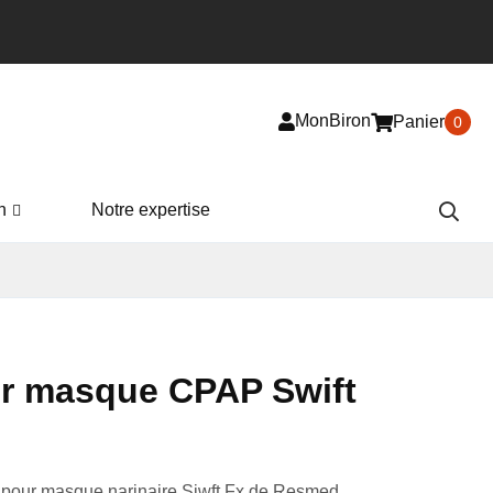
MonBiron
Panier
0
n
Notre expertise
ur masque CPAP Swift
pour masque narinaire Siwft Fx de Resmed.