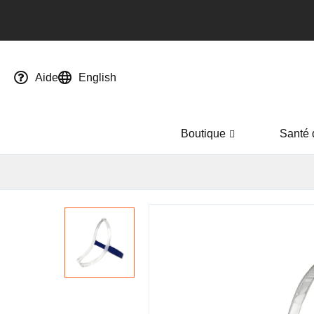
Aide
English
Boutique
Santé 
Passer
à
la
fin
de
la
galerie