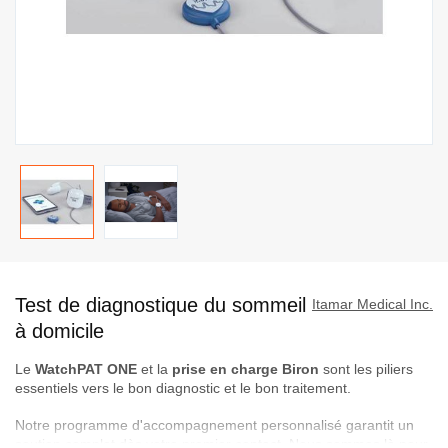
Passer
au
Test de diagnostique du sommeil
début
Itamar Medical Inc.
de
à domicile
la
Le
WatchPAT ONE
et la
prise en charge Biron
sont les piliers
Galerie
essentiels vers le bon diagnostic et le bon traitement.
d’images
Notre programme d'accompagnement personnalisé garantit un
soutien complet dès votre premier contact. Nous sommes là pour