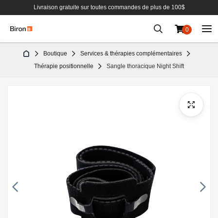
Livraison gratuite sur toutes commandes de plus de 100$
0
Aller
Boutique
Services & thérapies complémentaires
au
Thérapie positionnelle
Sangle thoracique Night Shift
contenu
Passer
à
la
fin
de
la
galerie
d’images