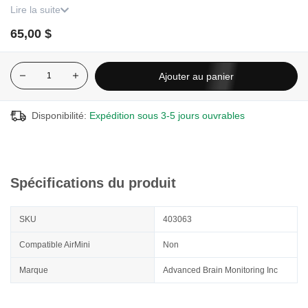
La ceinture thoracique XXL convient aux tours de poitrine de
Lire la suite
plus de 125 cm (49 pouces et plus).
65,00 $
Garantie limitée de 6 mois
Non éligible aux échanges ou remboursements
Ajouter au panier
REMARQUE
: Un ordinateur Windows ou Mac avec accès à
Internet et un port USB sont nécessaires pour configurer votre
Night Shift pour une utilisation avec la ceinture thoracique. Il est
Disponibilité:
Expédition sous 3-5 jours ouvrables
également possible de configurer le Night Shift LE pour l'utiliser
avec la ceinture thoracique en utilisant l'application
Night
Shift
pour les appareils iOS/Android.
Spécifications du produit
SKU
403063
Compatible AirMini
Non
Marque
Advanced Brain Monitoring Inc