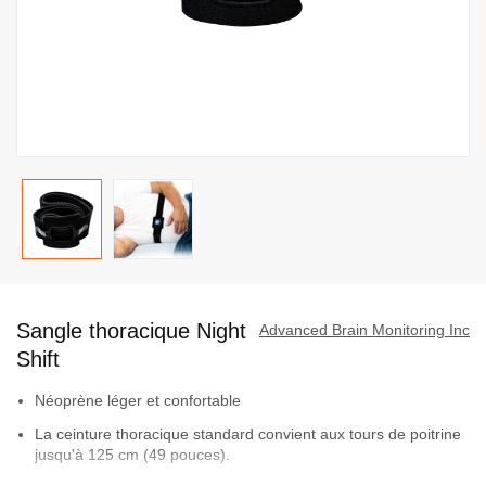
Passer
au
Sangle thoracique Night
début
Advanced Brain Monitoring Inc
de
Shift
la
Néoprène léger et confortable
Galerie
d’images
La ceinture thoracique standard convient aux tours de poitrine
jusqu'à 125 cm (49 pouces).