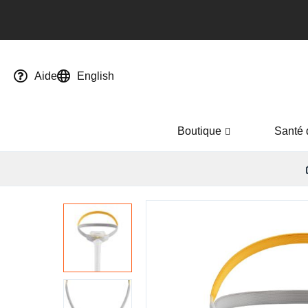
Aide
English
Boutique
Santé 
Passer
à
la
fin
de
la
galerie