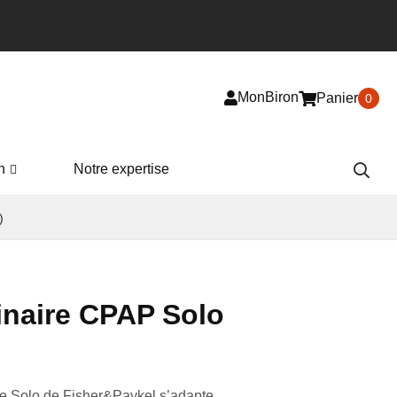
MonBiron
Panier
0
n
Notre expertise
)
naire CPAP Solo
e Solo de Fisher&Paykel s’adapte