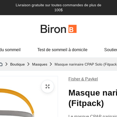
Livraison gratuite sur toutes commandes de plus de
100$
du sommeil
Test de sommeil à domicile
Soutie
Boutique
Masques
Masque narinaire CPAP Solo (Fitpack
Fisher & Paykel
Masque nari
(Fitpack)
Le masque CPAP narinair