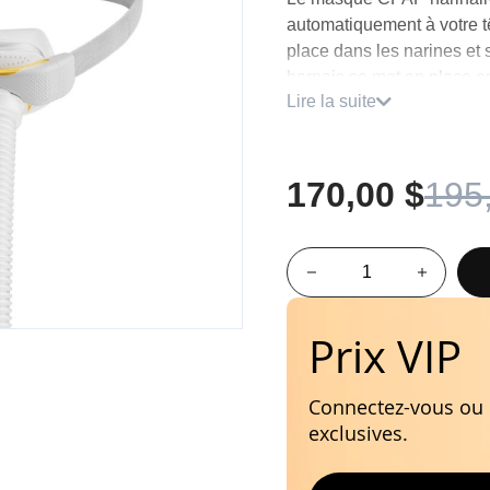
automatiquement à votre tê
place dans les narines et
harnais se met en place en 
Lire la suite
Trois tailles de coussins 
personnalisé : petit, moye
Caractéristiques
170,00 $
195
Barbe
Minimaliste
Peau
Prix VIP
Connectez-vous ou i
exclusives.