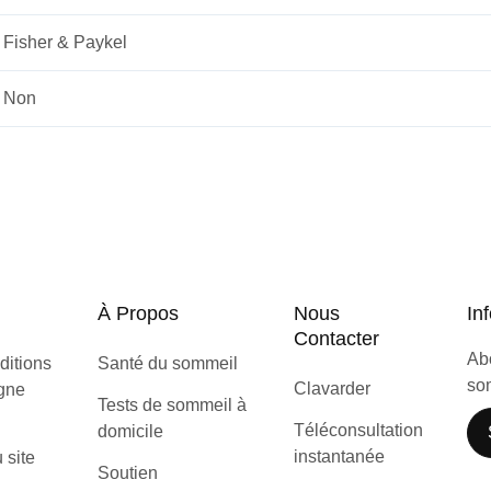
Fisher & Paykel
Non
À Propos
Nous
Inf
Contacter
Abo
ditions
Santé du sommeil
som
Clavarder
igne
Tests de sommeil à
Téléconsultation
domicile
instantanée
u site
Soutien