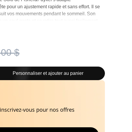
te pour un ajustement rapide et sans effort. Il se
 suit vos mouvements pendant le sommeil. Son
un seul geste et se retire tout aussi facilement.
narinaires sont incluses pour un ajustement
n et grand.
,00 $
Personnaliser et ajouter au panier
 sensible
Silencieux
nscrivez-vous pour nos offres