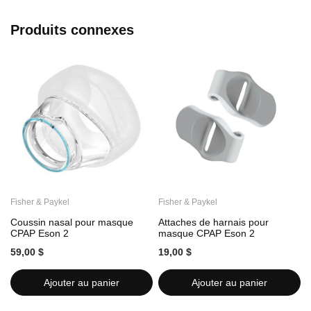
Produits connexes
Fisher & Paykel
Fisher & Paykel
F
Coussin nasal pour masque
Attaches de harnais pour
C
CPAP Eson 2
masque CPAP Eson 2
59,00 $
19,00 $
1
Ajouter au panier
Ajouter au panier