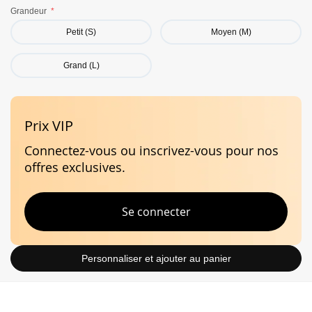
Ce produit est remboursable uniquement s'il est retournée
Grandeur
non ouvert. Pour plus d’informations, veuillez consulter nos
Termes et condition de vente
en ligne.
Petit (S)
Moyen (M)
Caractéristiques
Grand (L)
Barbe
Silencieux
Stabilité
Prix VIP
Connectez-vous ou inscrivez-vous pour nos
offres exclusives.
Se connecter
Personnaliser et ajouter au panier