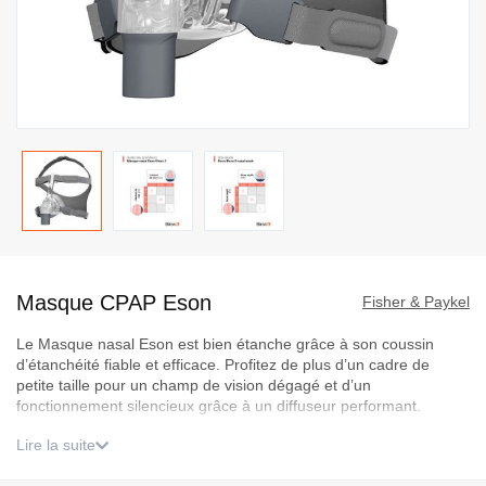
Passer
au
Masque CPAP Eson
début
Fisher & Paykel
de
Le Masque nasal Eson est bien étanche grâce à son coussin
la
d’étanchéité fiable et efficace. Profitez de plus d’un cadre de
Galerie
petite taille pour un champ de vision dégagé et d’un
d’images
fonctionnement silencieux grâce à un diffuseur performant.
Lire la suite
Ce produit est remboursable uniquement s'il est retournée
non ouvert. Pour plus d’informations, veuillez consulter nos