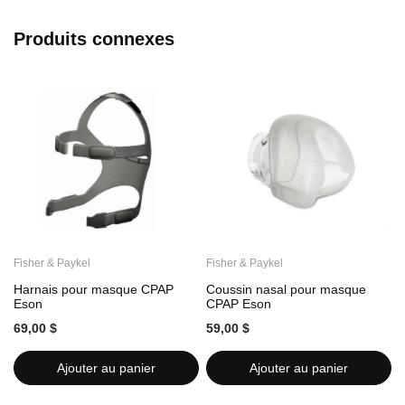
Produits connexes
Fisher & Paykel
Fisher & Paykel
F
Harnais pour masque CPAP
Coussin nasal pour masque
C
Eson
CPAP Eson
69,00 $
59,00 $
1
Ajouter au panier
Ajouter au panier