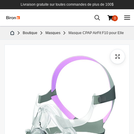
Livraison gratuite sur toutes commandes de plus de 100$
0
Aller
Boutique
Masques
Masque CPAP AirFit F10 pour Elle
au
contenu
Passer
à
la
fin
de
la
galerie
d’images