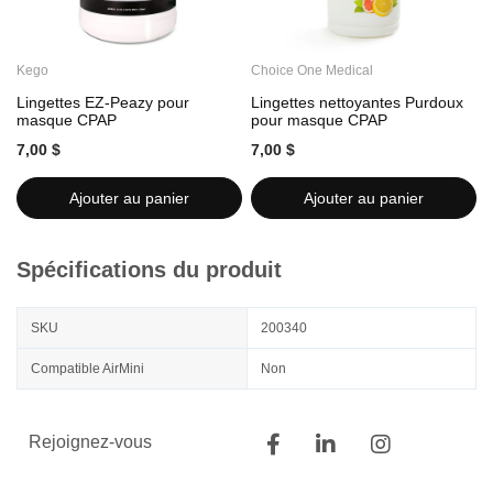
Kego
Choice One Medical
C
Lingettes EZ-Peazy pour
Lingettes nettoyantes Purdoux
L
masque CPAP
pour masque CPAP
7,00 $
7,00 $
7
Ajouter au panier
Ajouter au panier
Spécifications du produit
SKU
200340
Compatible AirMini
Non
Rejoignez-vous