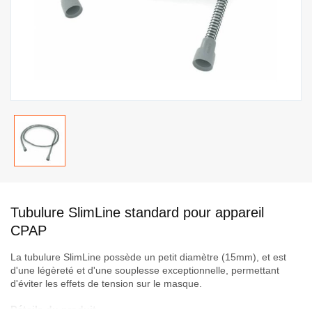
Passer
au
Tubulure SlimLine standard pour appareil
début
de
CPAP
la
La tubulure SlimLine possède un petit diamètre (15mm), et est
Galerie
d'une légèreté et d'une souplesse exceptionnelle, permettant
d’images
d'éviter les effets de tension sur le masque.
Détails du produit