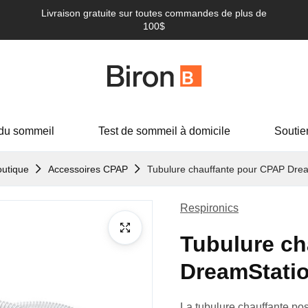
Livraison gratuite sur toutes commandes de plus de
100$
du sommeil
Test de sommeil à domicile
Soutie
utique
Accessoires CPAP
Tubulure chauffante pour CPAP Dre
Respironics
Tubulure ch
DreamStati
La tubulure chauffante poss