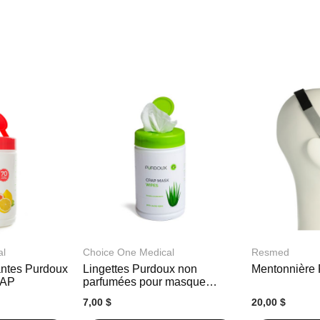
al
Choice One Medical
Resmed
antes Purdoux
Lingettes Purdoux non
Mentonnière
PAP
parfumées pour masque
CPAP
7,00 $
20,00 $