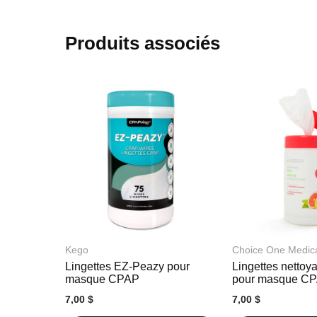
début
de
la
Produits associés
Galerie
d’images
Kego
Choice One Medic
Lingettes EZ-Peazy pour
Lingettes nettoy
masque CPAP
pour masque C
7,00 $
7,00 $