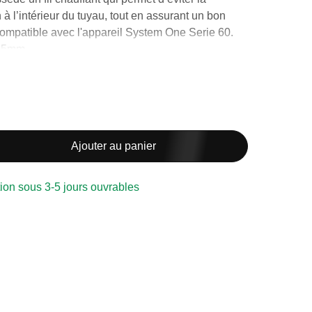
à l’intérieur du tuyau, tout en assurant un bon
compatible avec l'appareil System One Serie 60.
 15mm.
utilisation et d’entretien normales, il est
Ajouter au panier
formation de certains micro-organismes. C’est
recommandent de remplacer l’équipement
ion sous 3-5 jours ouvrables
angé tous les six mois ou une fois par année. La
idificatrice tous les ans. Pour ce qui est des
re changés
chaque 1 à 6 mois selon la situation.
://www.biron.com/fr/centre-du-savoir/vos-
er-son-appareil-cpap/