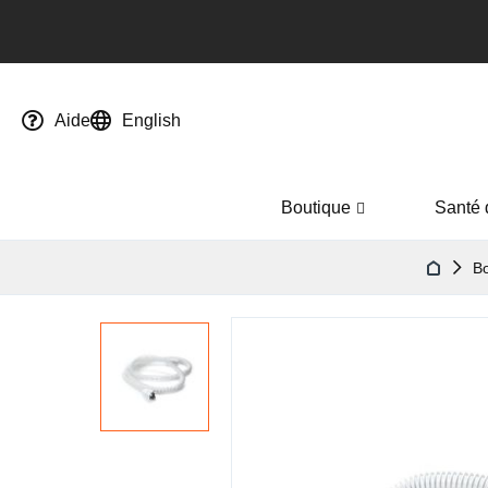
Aide
English
Boutique
Santé 
Bo
Passer
à
la
fin
de
la
galerie