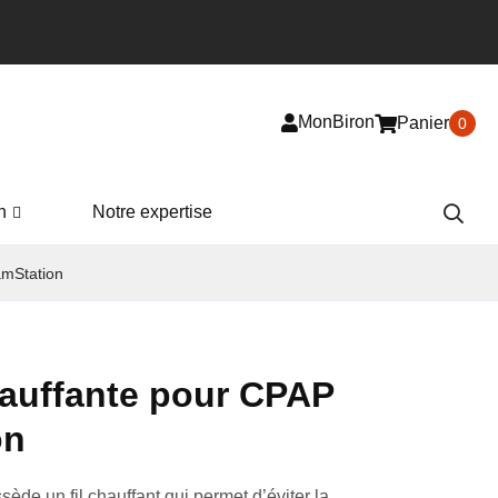
MonBiron
Panier
0
n
Notre expertise
amStation
auffante pour CPAP
on
ède un fil chauffant qui permet d’éviter la