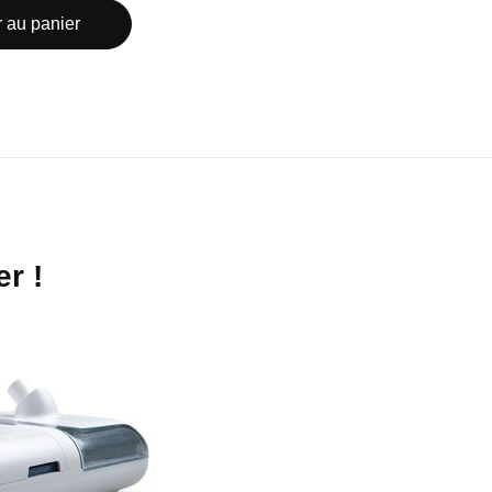
r au panier
r !