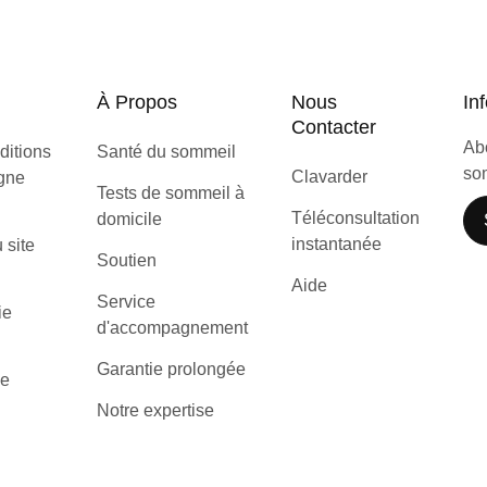
À Propos
Nous
Inf
Contacter
Abo
ditions
Santé du sommeil
som
Clavarder
igne
Tests de sommeil à
Téléconsultation
domicile
instantanée
u site
Soutien
Aide
Service
ie
d'accompagnement
Garantie prolongée
de
Notre expertise