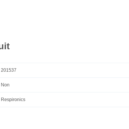
uit
201537
Non
Respironics