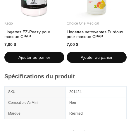
Kego
Choice One Medical
C
Lingettes EZ-Peazy pour
Lingettes nettoyantes Purdoux
L
masque CPAP
pour masque CPAP
7,00 $
7,00 $
7
Ajouter au panier
Ajouter au panier
Spécifications du produit
SKU
201424
Compatible AirMini
Non
Marque
Resmed