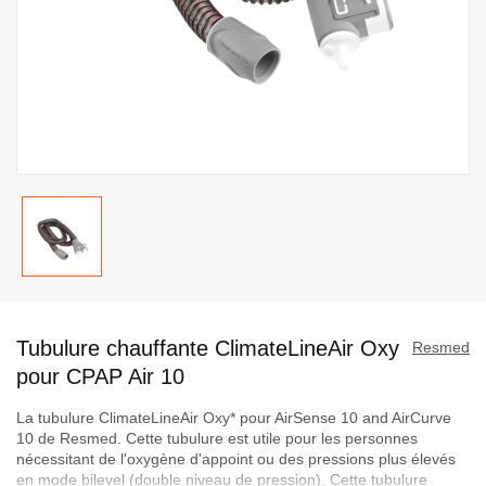
Passer
au
Tubulure chauffante ClimateLineAir Oxy
début
Resmed
de
pour CPAP Air 10
la
La tubulure ClimateLineAir Oxy* pour AirSense 10 and AirCurve
Galerie
10 de Resmed. Cette tubulure est utile pour les personnes
d’images
nécessitant de l'oxygène d'appoint ou des pressions plus élevés
en mode bilevel (double niveau de pression). Cette tubulure