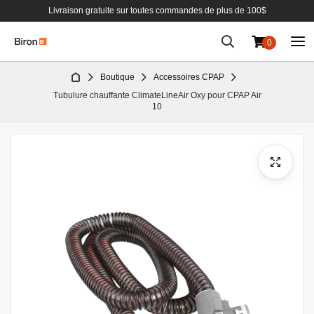
Livraison gratuite sur toutes commandes de plus de 100$
0
Aller
Boutique
Accessoires CPAP
au
Tubulure chauffante ClimateLineAir Oxy pour CPAP Air
contenu
10
Passer
à
la
fin
de
la
galerie
d’images