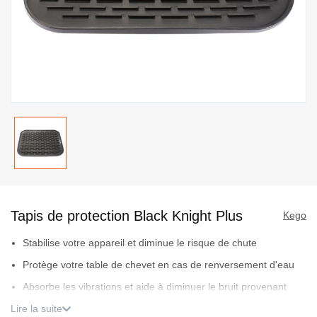
Passer
au
Tapis de protection Black Knight Plus
début
Kego
de
Stabilise votre appareil et diminue le risque de chute
la
Protège votre table de chevet en cas de renversement d'eau
Galerie
d’images
Absorbe les vibrations et aide à diminuer le bruit provenant
de votre appareil
Lire la suite