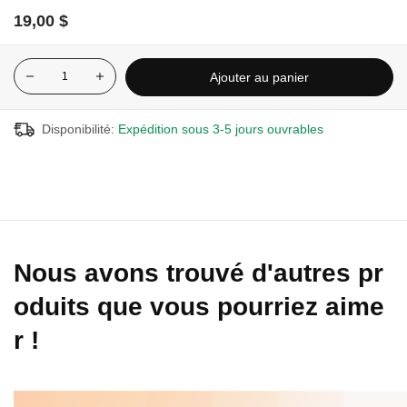
Dimensions:
35 x 23 cm (13.75" x 9")
19,00 $
Matériel:
silicone
Ajouter au panier
Disponibilité:
Expédition sous 3-5 jours ouvrables
Nous avons trouvé d'autres pr
oduits que vous pourriez aime
r !