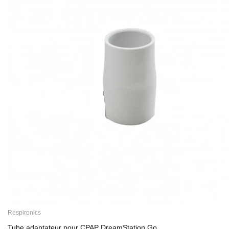
Respironics
Tube adaptateur pour CPAP DreamStation Go