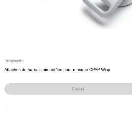
Respironics
Attaches de harnais aimantées pour masque CPAP Wisp
Épuisé