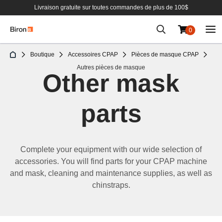
Livraison gratuite sur toutes commandes de plus de 100$
0
Aller
Boutique
Accessoires CPAP
Pièces de masque CPAP
au
Autres pièces de masque
contenu
Other mask
parts
Complete your equipment with our wide selection of
accessories.
You will find
parts
for your
CPAP machine
and
mask,
cleaning
and maintenance
supplies,
as well as
chinstraps.