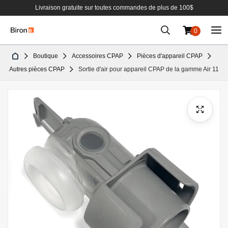
Livraison gratuite sur toutes commandes de plus de 100$
0
Aller
Boutique
Accessoires CPAP
Pièces d'appareil CPAP
au
Autres pièces CPAP
Sortie d'air pour appareil CPAP de la gamme Air 11
contenu
Passer
à
la
fin
de
la
galerie
d’images