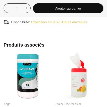
Ajouter au panier
Disponibilité:
Expédition sous 5-10 jours ouvrables
Produits associés
Kego
Choice One Medical
C