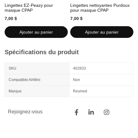
Lingettes EZ-Peazy pour
Lingettes nettoyantes Purdoux
L
masque CPAP
pour masque CPAP
7,00 $
7,00 $
7
Ajouter au panier
Ajouter au panier
Spécifications du produit
SKU
402833
Compatible AirMini
Non
Marque
Resmed
Rejoignez-vous