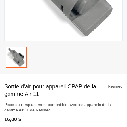
Passer
au
Sortie d'air pour appareil CPAP de la
début
Resmed
de
gamme Air 11
la
Pièce de remplacement compatible avec les appareils de la
Galerie
gamme Air 11 de Resmed.
d’images
16,00 $