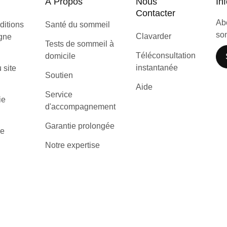
À Propos
Nous
Inf
Contacter
Abo
ditions
Santé du sommeil
som
Clavarder
igne
Tests de sommeil à
Téléconsultation
domicile
instantanée
u site
Soutien
Aide
Service
ie
d'accompagnement
Garantie prolongée
de
Notre expertise