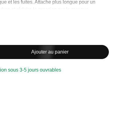
e et les fuites. Attache plus longue pour un
ulure et réduire la pression sur le masque.
ne, ce produit n’est ni remboursable ni
iode d’essai n’est permise.
Ajouter au panier
les côtés, le masque ne touche pas à l’oreiller
ion sous 3-5 jours ouvrables
 le côté, ce qui réduit les déplacements du
a position latérale.
 sa housse rembourrée augmentent votre confort.