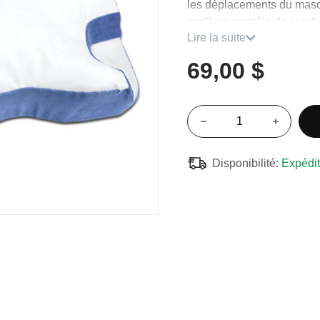
les déplacements du masqu
meilleur contrôle de la tub
Lire la suite
Pour des raisons d’hygiè
69,00 $
échangeable. Aucune pér
Détails du produit
Moins de fuites
Grâce aux découpes sur 
Disponibilité:
Expédit
lorsque vous dormez sur
masque et les fuites.
Confort
Les découpes facilitent l
L’oreiller en mousse et
Soutien