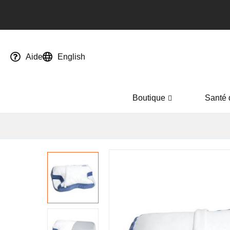
Aide
English
Boutique
Santé 
Passer
à
la
fin
de
la
galerie