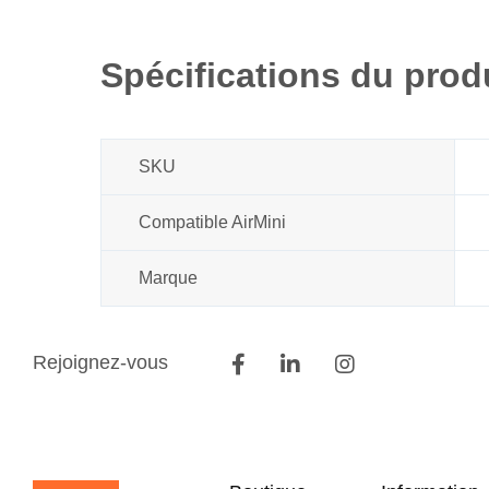
début
de
la
Spécifications du prod
Galerie
d’images
SKU
Compatible AirMini
Marque
Rejoignez-vous