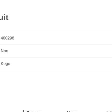
La conception ergonomiq
uit
soutien et favorisent un
L’attache plus longue de
évitant qu’il ne tire sur
400298
Non
Kego