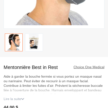
Passer
au
Mentonnière Best in Rest
début
Choice One Medical
de
Aide à garder la bouche fermée si vous portez un masque nasal
la
ou narinaire. Peut éviter de recourir à un masque facial.
Galerie
Contribue à limiter les fuites d’air. Prévient la sécheresse buccale
d’images
liée à l’ouverture de la bouche. Harnais enveloppant et bandeau
pour un maximum de soutien. Taille unique ajustable pour adulte.
Lire la suite
Détails du produit
44,00 $