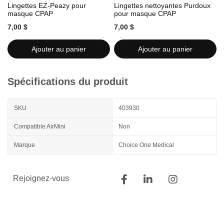
Lingettes EZ-Peazy pour
Lingettes nettoyantes Purdoux
L
masque CPAP
pour masque CPAP
7,00 $
7,00 $
7
Ajouter au panier
Ajouter au panier
Spécifications du produit
SKU
403930
Compatible AirMini
Non
Marque
Choice One Medical
Rejoignez-vous