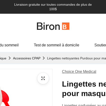
Livraison gratuite sur toutes commandes de plus de
100$
du sommeil
Test de sommeil à domicile
Soutie
ique
Accessoires CPAP
Lingettes nettoyantes Purdoux pour 
Choice One Medical
Lingettes n
pour masq
Lingettes parfumées au pam