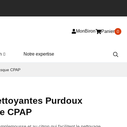
MonBiron
Panier
0
n
Notre expertise
masque CPAP
ettoyantes Purdoux
ue CPAP
plemousse et au citron qui facilitent le nettoyage