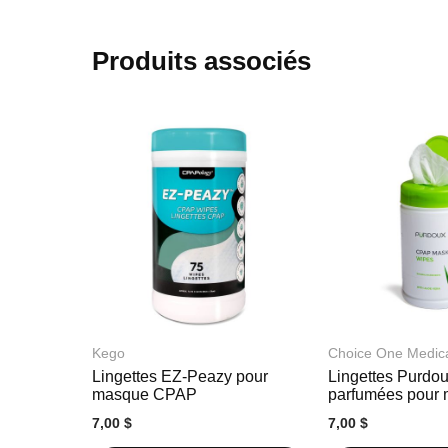
début
de
la
Produits associés
Galerie
d’images
Kego
Choice One Medic
Lingettes EZ-Peazy pour
Lingettes Purdo
masque CPAP
parfumées pour
CPAP
7,00 $
7,00 $