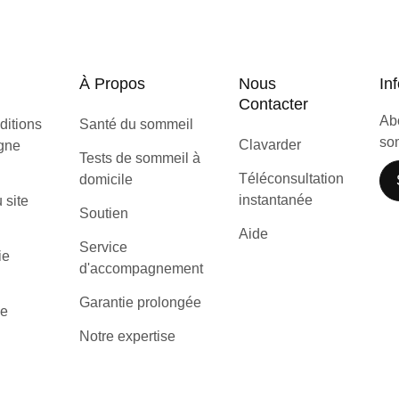
À Propos
Nous
Inf
Contacter
Abo
ditions
Santé du sommeil
som
Clavarder
igne
Tests de sommeil à
Téléconsultation
domicile
instantanée
u site
Soutien
Aide
Service
ie
d'accompagnement
Garantie prolongée
de
Notre expertise