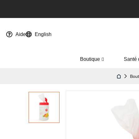
Aide
English
Boutique
Santé 
Bout
Passer
à
la
fin
de
la
galerie