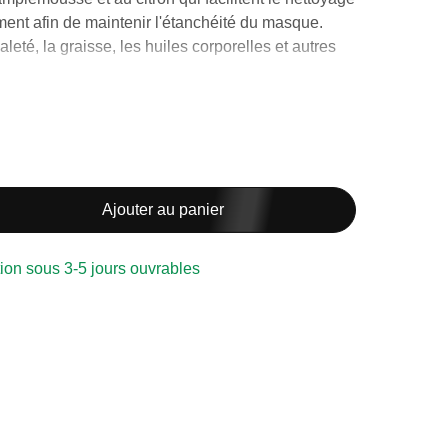
ment afin de maintenir l'étanchéité du masque.
leté, la graisse, les huiles corporelles et autres
t une réduction de :
lus
lus
Ajouter au panier
plus
ion sous 3-5 jours ouvrables