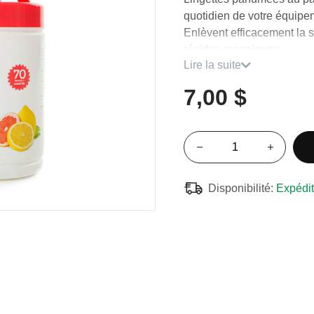
quotidien de votre équipe
Enlèvent efficacement la sa
résidus organiques.
Lire la suite
Obtenez automatiquemen
7,00 $
10% à l'achat de 3 ou p
15% à l'achat de 6 ou p
20% à l'achat de 12 ou 
Disponibilité:
Expédit