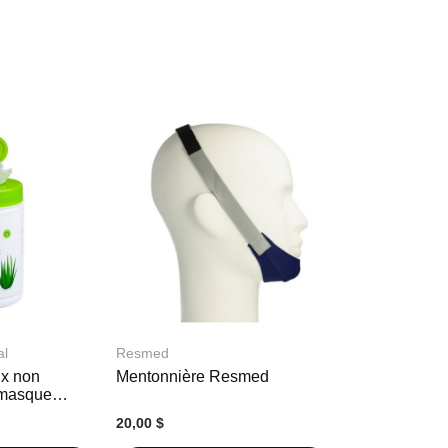
al
Resmed
ux non
Mentonnière Resmed
 masque
20,00 $