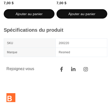
7,00 $
7,00 $
7
Ajouter au panier
Ajouter au panier
Spécifications du produit
SKU
200220
Marque
Resmed
Rejoignez-vous