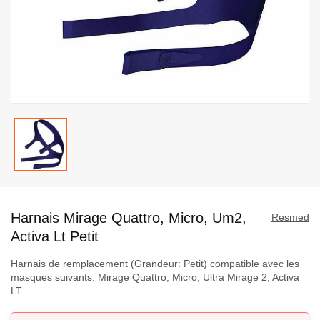
Passer
au
Harnais Mirage Quattro, Micro, Um2,
début
Resmed
de
Activa Lt Petit
la
Harnais de remplacement (Grandeur: Petit) compatible avec les
Galerie
masques suivants: Mirage Quattro, Micro, Ultra Mirage 2, Activa
d’images
LT.