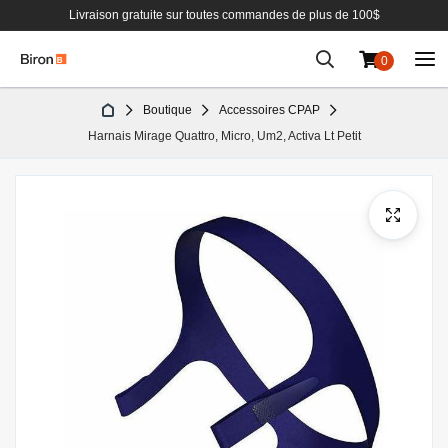
Livraison gratuite sur toutes commandes de plus de 100$
0
Aller
Boutique
Accessoires CPAP
au
Harnais Mirage Quattro, Micro, Um2, Activa Lt Petit
contenu
Passer
à
la
fin
de
la
galerie
d’images