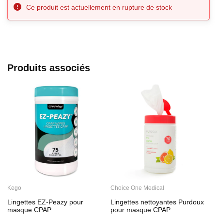
Ce produit est actuellement en rupture de stock
Produits associés
Kego
Choice One Medical
C
Lingettes EZ-Peazy pour
Lingettes nettoyantes Purdoux
L
masque CPAP
pour masque CPAP