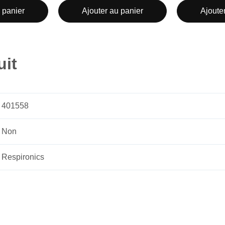
 panier
Ajouter au panier
Ajoute
uit
401558
Non
Respironics