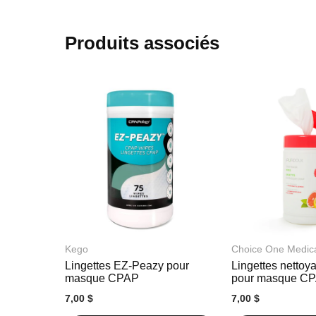
début
de
la
Produits associés
Galerie
d’images
Kego
Choice One Medic
Lingettes EZ-Peazy pour
Lingettes nettoy
masque CPAP
pour masque C
7,00 $
7,00 $