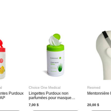
Matériaux
Mousse de polyuréthane, 
al
Choice One Medical
Resmed
antes Purdoux
Lingettes Purdoux non
Mentonnière
PAP
parfumées pour masque
CPAP
7,00 $
20,00 $