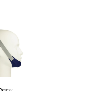
Nylon, Spandex, Élastomère thermoplastique.
 Resmed