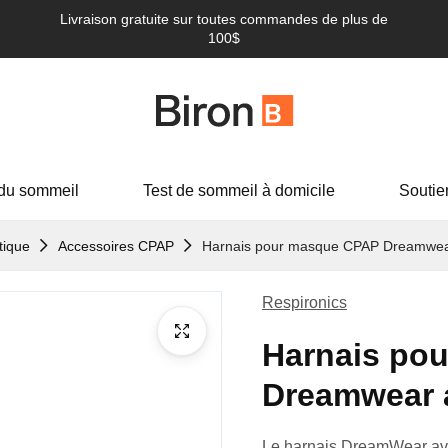
Livraison gratuite sur toutes commandes de plus de
100$
du sommeil
Test de sommeil à domicile
Soutie
tique
Accessoires CPAP
Harnais pour masque CPAP Dreamwea
Respironics
Harnais po
Dreamwear 
Le harnais DreamWear avec