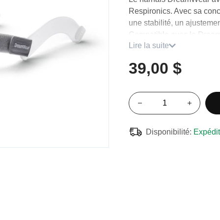
Respironics. Avec sa conce
une stabilité, un ajustem
Compatible avec le Dreamw
Lire la suite
Détails du produit
39,00 $
Confort et étanchéité
Le harnais DreamWear ave
plus satisfaisante. 85% uti
satisfaits de la qualité 
harnais amélioré.
Disponibilité:
Expédit
Stabilité
Avec un design innovant, 
glissement en offrant une
dormez. Les bras fonction
le mouvement du masque et 