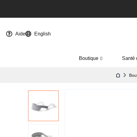
Aide
English
Boutique
Santé 
Bou
Passer
à
la
fin
de
la
galerie