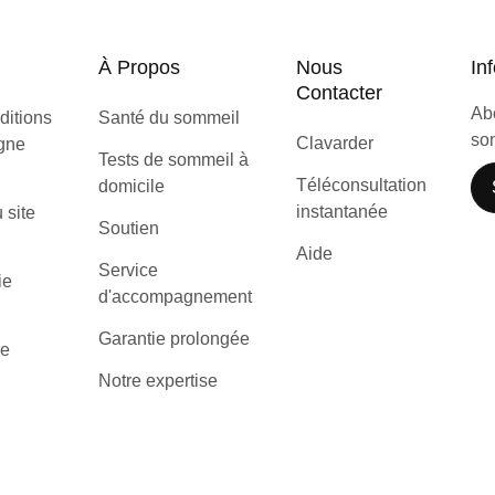
À Propos
Nous
Inf
Contacter
Abo
ditions
Santé du sommeil
som
Clavarder
igne
Tests de sommeil à
Téléconsultation
domicile
instantanée
u site
Soutien
Aide
Service
ie
d'accompagnement
Garantie prolongée
de
Notre expertise