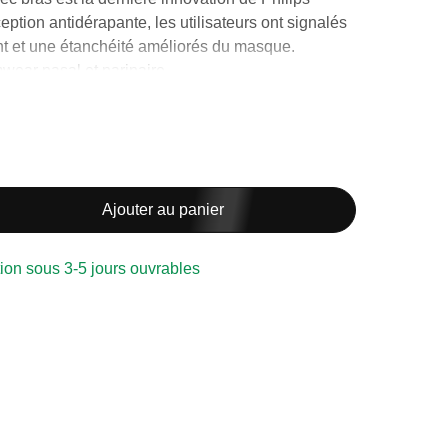
ption antidérapante, les utilisateurs ont signalés
ent et une étanchéité améliorés du masque.
ear nasal et narinaire.
c bras est conçu pour une qualité de sommeil
Ajouter au panier
lisateurs interrogés ont déclarés qu'ils étaient plus
de leur sommeil avec le masque DreamWear avec le
ion sous 3-5 jours ouvrables
le harnais DreamWear avec bras aide à réduire le
 stabilité supplémentaire pendant que vous
nent comme des bras de lunettes, aidant à réduire
du cadre lors de l'utilisation.