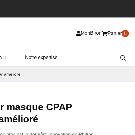
MonBiron
Panier
0
n
Notre expertise
r amélioré
ur masque CPAP
amélioré
 bras est la dernière innovation de Philips