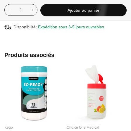
Ajouter au panier
Disponibilité:
Expédition sous 3-5 jours ouvrables
Produits associés
Kego
Choice One Medical
C