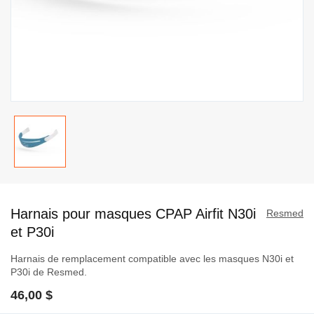
Passer
au
Harnais pour masques CPAP Airfit N30i
début
Resmed
de
et P30i
la
Harnais de remplacement compatible avec les masques N30i et
Galerie
P30i de Resmed.
d’images
46,00 $