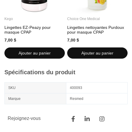
Kego
Choice One Medical
C
Lingettes EZ-Peazy pour
Lingettes nettoyantes Purdoux
L
masque CPAP
pour masque CPAP
7,00 $
7,00 $
7
Ajouter au panier
Ajouter au panier
Spécifications du produit
SKU
400093
Marque
Resmed
Rejoignez-vous