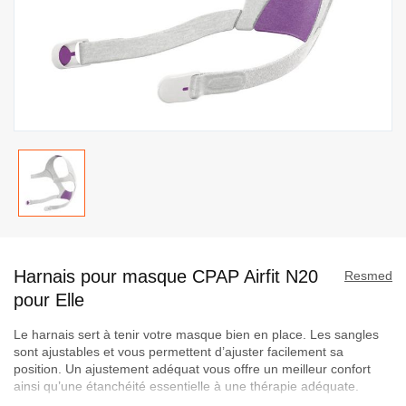
Passer
au
Harnais pour masque CPAP Airfit N20
début
Resmed
de
pour Elle
la
Le harnais sert à tenir votre masque bien en place. Les sangles
Galerie
sont ajustables et vous permettent d’ajuster facilement sa
d’images
position. Un ajustement adéquat vous offre un meilleur confort
ainsi qu’une étanchéité essentielle à une thérapie adéquate.