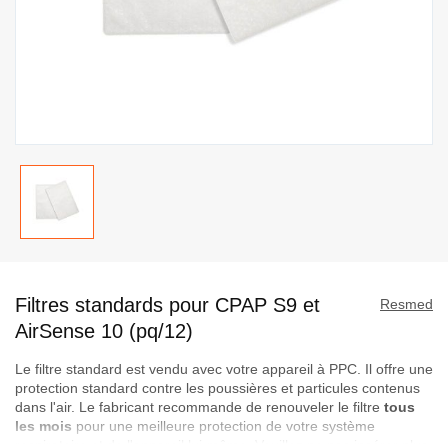
Passer
au
Filtres standards pour CPAP S9 et
début
Resmed
de
AirSense 10 (pq/12)
la
Le filtre standard est vendu avec votre appareil à PPC. Il offre une
Galerie
protection standard contre les poussières et particules contenus
d’images
dans l'air. Le fabricant recommande de renouveler le filtre
tous
les mois
pour une meilleure protection de votre système
respiratoire et de l'appareil lui-même. Veuillez ne pas insérer plus