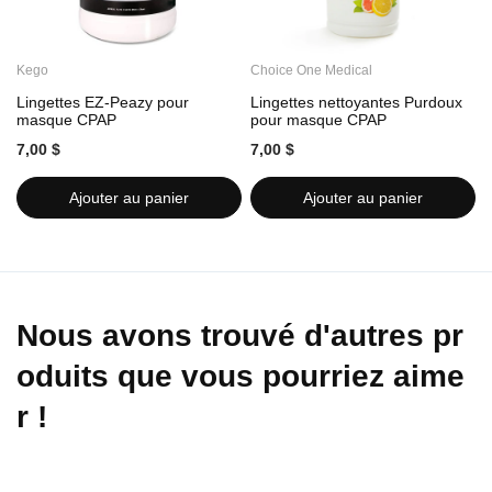
Kego
Choice One Medical
C
Lingettes EZ-Peazy pour
Lingettes nettoyantes Purdoux
L
masque CPAP
pour masque CPAP
7,00 $
7,00 $
7
Ajouter au panier
Ajouter au panier
Nous avons trouvé d'autres pr
oduits que vous pourriez aime
r !