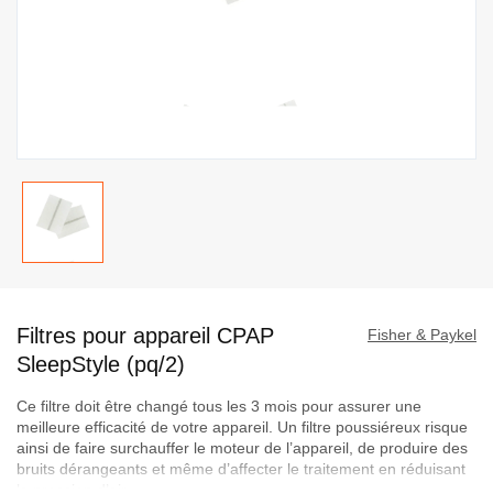
Passer
au
Filtres pour appareil CPAP
début
Fisher & Paykel
de
SleepStyle (pq/2)
la
Ce filtre doit être changé tous les 3 mois pour assurer une
Galerie
meilleure efficacité de votre appareil. Un filtre poussiéreux risque
d’images
ainsi de faire surchauffer le moteur de l’appareil, de produire des
bruits dérangeants et même d’affecter le traitement en réduisant
la pression d’air.