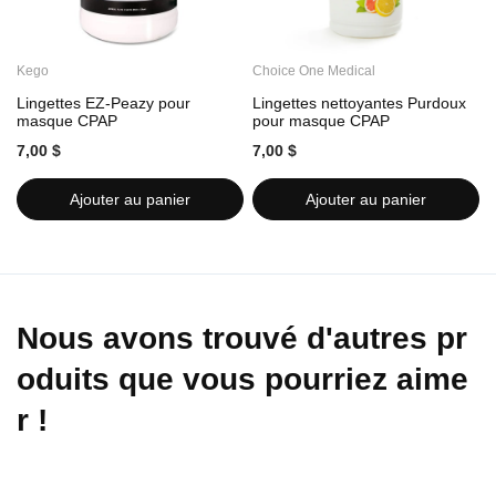
Kego
Choice One Medical
C
Lingettes EZ-Peazy pour
Lingettes nettoyantes Purdoux
L
masque CPAP
pour masque CPAP
7,00 $
7,00 $
7
Ajouter au panier
Ajouter au panier
Nous avons trouvé d'autres pr
oduits que vous pourriez aime
r !