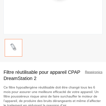
Passer
au
Filtre réutilisable pour appareil CPAP
début
Respironics
de
DreamStation 2
la
Ce filtre hypoallergène réutilisable doit être changé tous les 6
Galerie
mois pour assurer une meilleure efficacité de votre appareil. Un
d’images
filtre poussiéreux risque ainsi de faire surchauffer le moteur de
l’appareil, de produire des bruits dérangeants et même d’affecter
le traitement en réduisant la pression d’air.