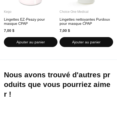
Kego
Choice One Medical
C
Lingettes EZ-Peazy pour
Lingettes nettoyantes Purdoux
L
masque CPAP
pour masque CPAP
7,00 $
7,00 $
7
Ajouter au panier
Ajouter au panier
Nous avons trouvé d'autres pr
oduits que vous pourriez aime
r !