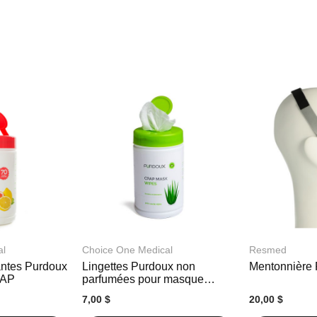
al
Choice One Medical
Resmed
antes Purdoux
Lingettes Purdoux non
Mentonnière
PAP
parfumées pour masque
CPAP
7,00 $
20,00 $