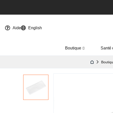
Aide
English
Boutique
Santé 
Boutiq
Passer
à
la
fin
de
la
galerie