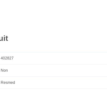
uit
402827
Non
Resmed