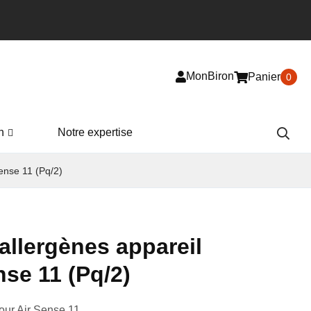
MonBiron
Panier
0
n
Notre expertise
ense 11 (Pq/2)
allergènes appareil
se 11 (Pq/2)
our Air Sense 11.