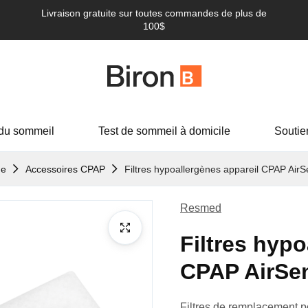
Livraison gratuite sur toutes commandes de plus de
100$
du sommeil
Test de sommeil à domicile
Soutie
ue
Accessoires CPAP
Filtres hypoallergènes appareil CPAP AirS
Resmed
Filtres hypo
CPAP AirSen
Filtres de remplacement p