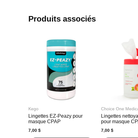
début
de
la
Produits associés
Galerie
d’images
Kego
Choice One Medic
Lingettes EZ-Peazy pour
Lingettes nettoy
masque CPAP
pour masque C
7,00 $
7,00 $