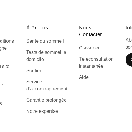
À Propos
Nous
Inf
Contacter
Abo
ditions
Santé du sommeil
som
Clavarder
igne
Tests de sommeil à
Téléconsultation
domicile
instantanée
u site
Soutien
Aide
Service
ie
d'accompagnement
Garantie prolongée
de
Notre expertise