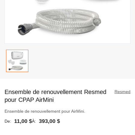
Passer
au
Ensemble de renouvellement Resmed
début
Resmed
de
pour CPAP AirMini
la
Ensemble de renouvellement pour AirMini.
Galerie
d’images
11,00 $
393,00 $
De
À