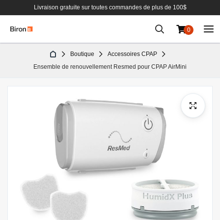
Livraison gratuite sur toutes commandes de plus de 100$
0
Aller
Boutique
Accessoires CPAP
au
Ensemble de renouvellement Resmed pour CPAP AirMini
contenu
Passer
à
la
fin
de
la
galerie
d’images