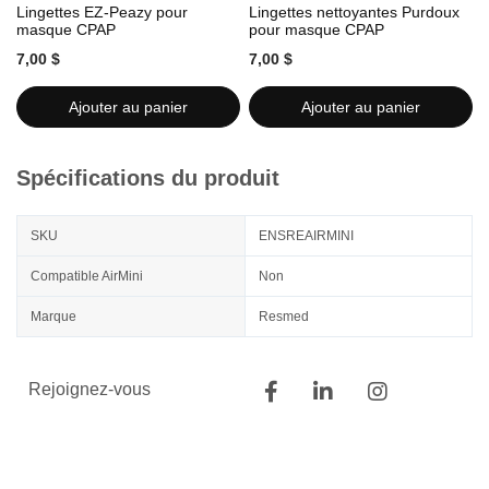
Lingettes EZ-Peazy pour
Lingettes nettoyantes Purdoux
L
masque CPAP
pour masque CPAP
7,00 $
7,00 $
7
Ajouter au panier
Ajouter au panier
Spécifications du produit
SKU
ENSREAIRMINI
Compatible AirMini
Non
Marque
Resmed
Rejoignez-vous