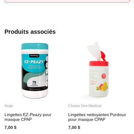
Produits associés
Kego
Choice One Medical
C
Lingettes EZ-Peazy pour
Lingettes nettoyantes Purdoux
L
masque CPAP
pour masque CPAP
7,00 $
7,00 $
7