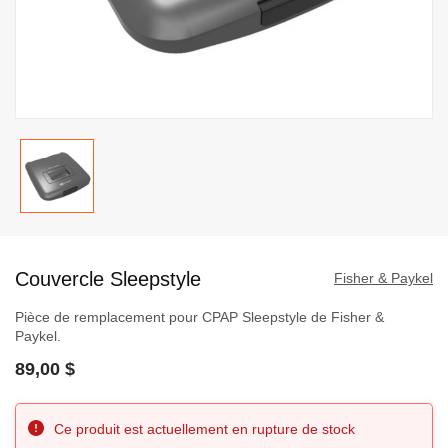
Passer
au
Couvercle Sleepstyle
début
Fisher & Paykel
de
Pièce de remplacement pour CPAP Sleepstyle de Fisher &
la
Paykel.
Galerie
89,00 $
d’images
Ce produit est actuellement en rupture de stock