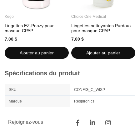
Kego
Choice One Medical
C
Lingettes EZ-Peazy pour
Lingettes nettoyantes Purdoux
L
masque CPAP
pour masque CPAP
7,00 $
7,00 $
7
Ajouter au panier
Ajouter au panier
Spécifications du produit
SKU
CONFIG_C_WISP
Marque
Respironics
Rejoignez-vous