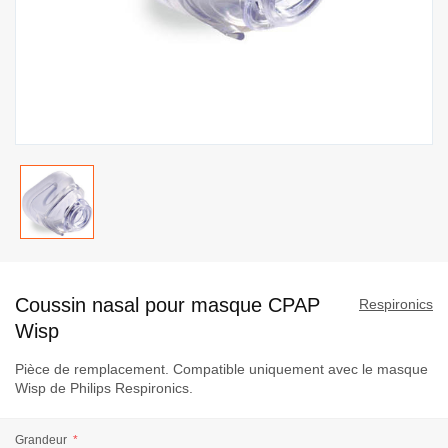
Passer
au
Coussin nasal pour masque CPAP
début
Respironics
de
Wisp
la
Pièce de remplacement. Compatible uniquement avec le masque
Galerie
Wisp de Philips Respironics.
d’images
Grandeur