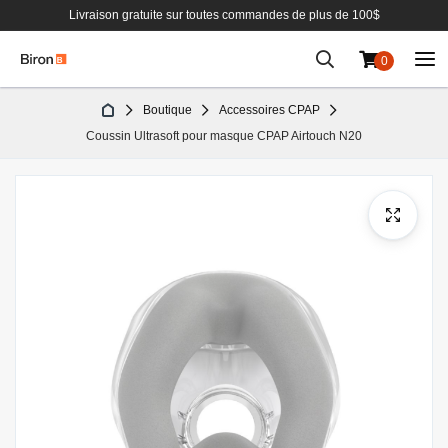
Livraison gratuite sur toutes commandes de plus de 100$
0
Aller
Boutique
Accessoires CPAP
au
Coussin Ultrasoft pour masque CPAP Airtouch N20
contenu
Passer
à
la
fin
de
la
galerie
d’images