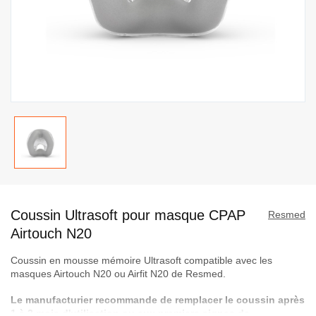
Passer
au
Coussin Ultrasoft pour masque CPAP
début
Resmed
de
Airtouch N20
la
Coussin en mousse mémoire Ultrasoft compatible avec les
Galerie
masques Airtouch N20 ou Airfit N20 de Resmed.
d’images
Le manufacturier recommande de remplacer le coussin après
1 à 2 mois d'utilisation ou aux premiers signes de