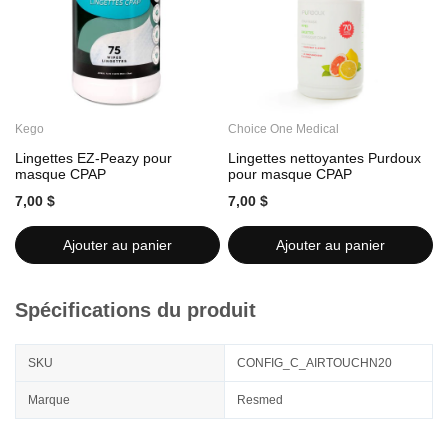
Kego
Choice One Medical
C
Lingettes EZ-Peazy pour
Lingettes nettoyantes Purdoux
L
masque CPAP
pour masque CPAP
7,00 $
7,00 $
7
Ajouter au panier
Ajouter au panier
Spécifications du produit
SKU
CONFIG_C_AIRTOUCHN20
Marque
Resmed