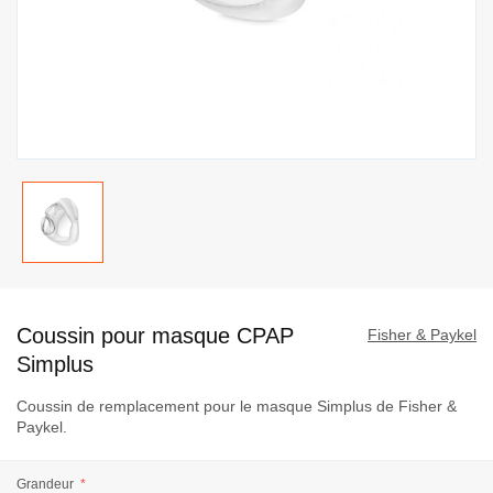
Passer
au
Coussin pour masque CPAP
début
Fisher & Paykel
de
Simplus
la
Coussin de remplacement pour le masque Simplus de Fisher &
Galerie
Paykel.
d’images
Grandeur