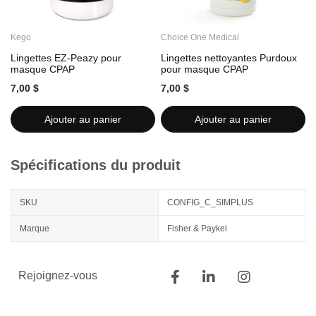
Kego
Choice One Medical
C
Lingettes EZ-Peazy pour
Lingettes nettoyantes Purdoux
L
masque CPAP
pour masque CPAP
7,00 $
7,00 $
7
Ajouter au panier
Ajouter au panier
Spécifications du produit
SKU
CONFIG_C_SIMPLUS
Marque
Fisher & Paykel
Rejoignez-vous