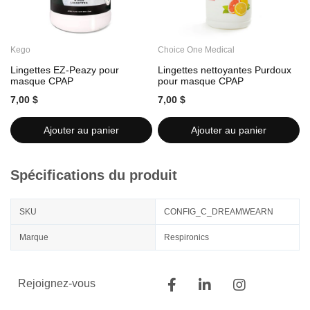
Kego
Choice One Medical
C
Lingettes EZ-Peazy pour
Lingettes nettoyantes Purdoux
L
masque CPAP
pour masque CPAP
7,00 $
7,00 $
7
Ajouter au panier
Ajouter au panier
Spécifications du produit
SKU
CONFIG_C_DREAMWEARN
Marque
Respironics
Rejoignez-vous