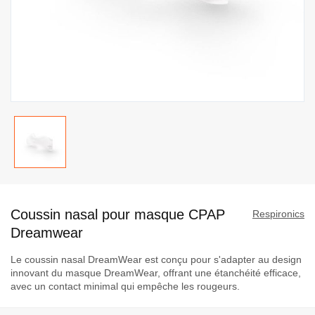
Passer
au
Coussin nasal pour masque CPAP
début
Respironics
de
Dreamwear
la
Le coussin nasal DreamWear est conçu pour s'adapter au design
Galerie
innovant du masque DreamWear, offrant une étanchéité efficace,
d’images
avec un contact minimal qui empêche les rougeurs.