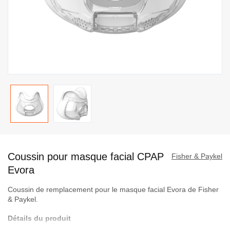
Passer
au
Coussin pour masque facial CPAP
début
Fisher & Paykel
de
Evora
la
Coussin de remplacement pour le masque facial Evora de Fisher
Galerie
& Paykel.
d’images
Détails du produit