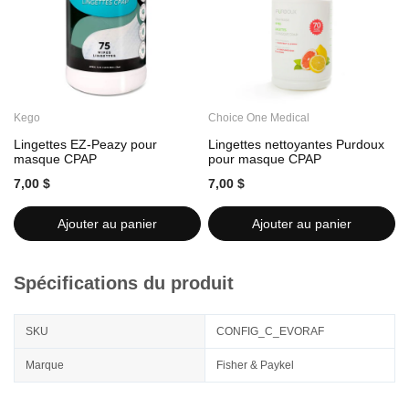
Kego
Choice One Medical
C
Lingettes EZ-Peazy pour
Lingettes nettoyantes Purdoux
L
masque CPAP
pour masque CPAP
7,00 $
7,00 $
7
Ajouter au panier
Ajouter au panier
Spécifications du produit
SKU
CONFIG_C_EVORAF
Marque
Fisher & Paykel