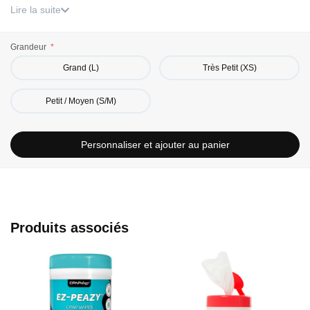
Garantie 90 jours.
Lire la suite
Grandeur
Grand (L)
Très Petit (XS)
Petit / Moyen (S/M)
Personnaliser et ajouter au panier
Produits associés