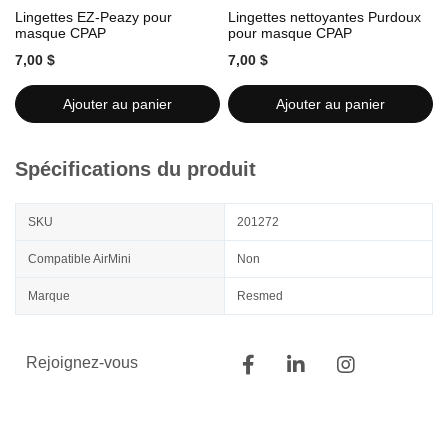
Lingettes EZ-Peazy pour
Lingettes nettoyantes Purdoux
L
masque CPAP
pour masque CPAP
7,00 $
7,00 $
7
Ajouter au panier
Ajouter au panier
Spécifications du produit
SKU
201272
Compatible AirMini
Non
Marque
Resmed
Rejoignez-vous