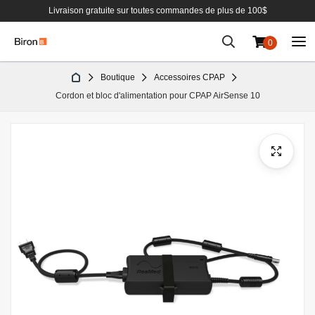
Livraison gratuite sur toutes commandes de plus de 100$
0
Aller
Boutique
Accessoires CPAP
au
Cordon et bloc d'alimentation pour CPAP AirSense 10
contenu
Passer
à
la
fin
de
la
galerie
d’images