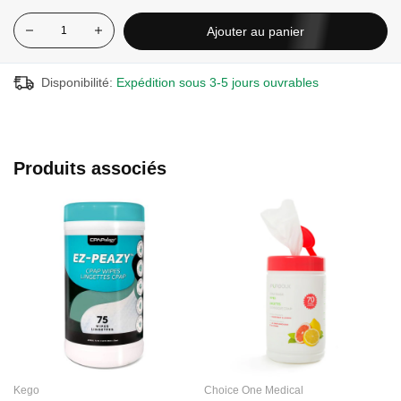
Ajouter au panier
Disponibilité:
Expédition sous 3-5 jours ouvrables
Produits associés
Kego
Choice One Medical
C