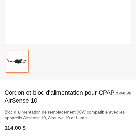
Passer
au
Cordon et bloc d'alimentation pour CPAP
début
Resmed
de
AirSense 10
la
Bloc d'alimentation de remplacement 90W compatible avec les
Galerie
appareils Airsense 10, Aircurve 10 et Lumis.
d’images
114,00 $